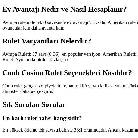
Ev Avantajı Nedir ve Nasıl Hesaplanır?
Avrupa ruletinde tek 0 sayesinde ev avantajı %2.7'dir. Amerikan ruleti
oyuncular için daha avantajlıdır.
Rulet Varyantları Nelerdir?
Avrupa Ruleti: 37 sayı (0-36), en popüler versiyon. Amerikan Ruleti: 3
Rulet: Aynı anda birden fazla çark.
Canlı Casino Rulet Seçenekleri Nasıldır?
Canlı rulet gerçek krupiyelerle oynanır, HD yayın kalitesi sunar. Tür
atmosfer daha gerçekçidir.
Sık Sorulan Sorular
En karlı rulet bahsi hangisidir?
En yüksek ödeme tek sayıya bahiste 35:1 oranındadır. Ancak kazanma ş