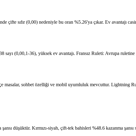
nde çifte sıfır (0,00) nedeniyle bu oran %5.26'ya çıkar. Ev avantajı cas
8 sayı (0,00,1-36), yüksek ev avantajı. Fransız Ruleti: Avrupa ruletine b
kçe masalar, sohbet özelliği ve mobil uyumluluk mevcuttur. Lightning Ru
ansı düşüktür. Kırmızı-siyah, çift-tek bahisleri %48.6 kazanma şansı 