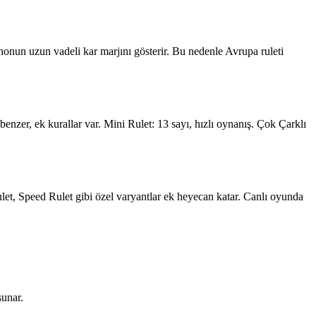
inonun uzun vadeli kar marjını gösterir. Bu nedenle Avrupa ruleti
enzer, ek kurallar var. Mini Rulet: 13 sayı, hızlı oynanış. Çok Çarklı
let, Speed Rulet gibi özel varyantlar ek heyecan katar. Canlı oyunda
sunar.