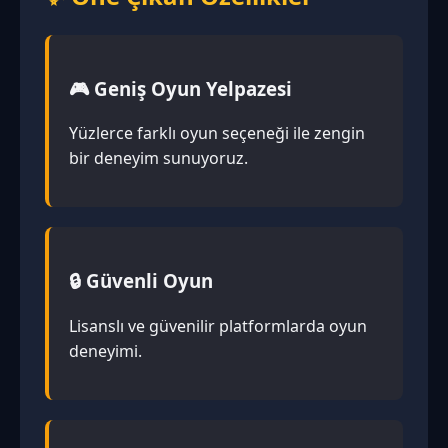
🎮 Geniş Oyun Yelpazesi
Yüzlerce farklı oyun seçeneği ile zengin
bir deneyim sunuyoruz.
🔒 Güvenli Oyun
Lisanslı ve güvenilir platformlarda oyun
deneyimi.