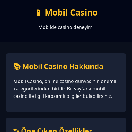
📱 Mobil Casino
Mobilde casino deneyimi
📚 Mobil Casino Hakkında
Mobil Casino, online casino dünyasının önemli
kategorilerinden biridir. Bu sayfada mobil
casino ile ilgili kapsamlı bilgiler bulabilirsiniz.
✨ Öne Çıkan Özellikler