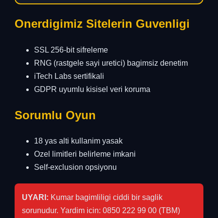
Onerdigimiz Sitelerin Guvenligi
SSL 256-bit sifreleme
RNG (rastgele sayi uretici) bagimsiz denetim
iTech Labs sertifikali
GDPR uyumlu kisisel veri koruma
Sorumlu Oyun
18 yas alti kullanim yasak
Ozel limitleri belirleme imkani
Self-exclusion opsiyonu
UYARI:
Kumar bagimliligi ciddi bir saglik
sorunudur. Yardim icin: 0850 222 99 00 (TBM)