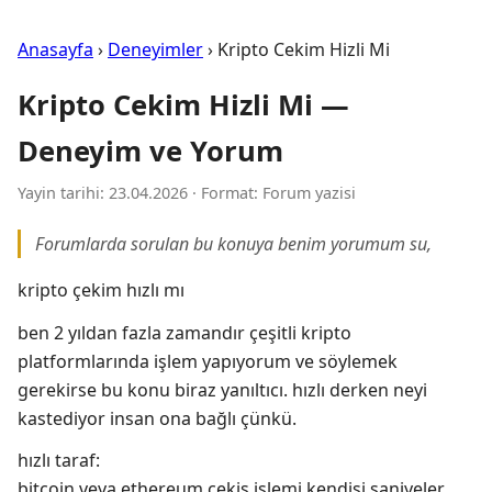
Anasayfa
›
Deneyimler
› Kripto Cekim Hizli Mi
Kripto Cekim Hizli Mi —
Deneyim ve Yorum
Yayin tarihi: 23.04.2026 · Format: Forum yazisi
Forumlarda sorulan bu konuya benim yorumum su,
kripto çekim hızlı mı
ben 2 yıldan fazla zamandır çeşitli kripto
platformlarında işlem yapıyorum ve söylemek
gerekirse bu konu biraz yanıltıcı. hızlı derken neyi
kastediyor insan ona bağlı çünkü.
hızlı taraf:
bitcoin veya ethereum çekiş işlemi kendisi saniyeler