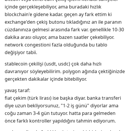
içinde gerçekleşebiliyor, ama buradaki hızlık
blockchain'e gidene kadar. geçen ay fark ettim ki
exchange'den çekiş butonu tıkladığınız an ile paranın
cüzdanınıza gelmesi arasında fark var. genellikle 10-30
dakika arası oluyor, ama bazen saatler çekebiliyor.
network congestioni fazla olduğunda bu tablo
değişiyor tabii.
stablecoin çekilişi (usdt, usdc) çok daha hızlı
davranıyor söyleyebilirim. polygon ağında çektiğinizde
gerçekten dakikalar içinde bitebiliyor.
yavaş taraf:
fiat çekim (türk lirası) ise başka diyar. banka transferi
diye uzun bekliyorsunuz, "1-2 iş günü" diyorlar ama
coğu zaman 3-4 gün tutuyor. hatta para gelmeden
önce farklı kontroller yapıldığını tahmin ediyorum.