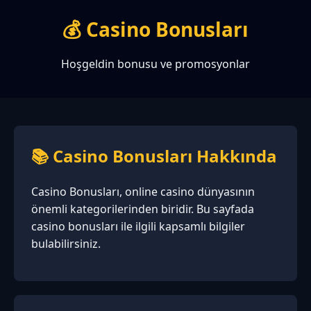
💰 Casino Bonusları
Hoşgeldin bonusu ve promosyonlar
📚 Casino Bonusları Hakkında
Casino Bonusları, online casino dünyasının
önemli kategorilerinden biridir. Bu sayfada
casino bonusları ile ilgili kapsamlı bilgiler
bulabilirsiniz.