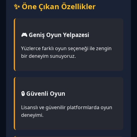
✨ Öne Çıkan Özellikler
🎮 Geniş Oyun Yelpazesi
Yüzlerce farklı oyun seçeneği ile zengin
bir deneyim sunuyoruz.
🔒 Güvenli Oyun
Lisanslı ve güvenilir platformlarda oyun
deneyimi.