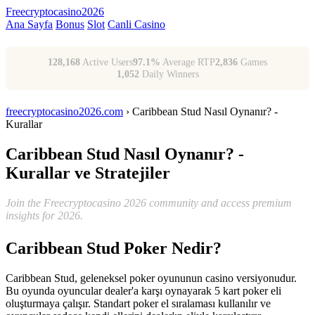
Freecryptocasino2026
Ana Sayfa
Bonus
Slot
Canli Casino
128,168
Active Users
97.1%
Average RTP
2,836
Games
1,052
Daily Winners
freecryptocasino2026.com
› Caribbean Stud Nasıl Oynanır? -
Kurallar
Caribbean Stud Nasıl Oynanır? -
Kurallar ve Stratejiler
Join the Freecryptocasino 2026 community and access premium
insights for 2026.
Caribbean Stud Poker Nedir?
Caribbean Stud, geleneksel poker oyununun casino versiyonudur.
Bu oyunda oyuncular dealer'a karşı oynayarak 5 kart poker eli
oluşturmaya çalışır. Standart poker el sıralaması kullanılır ve