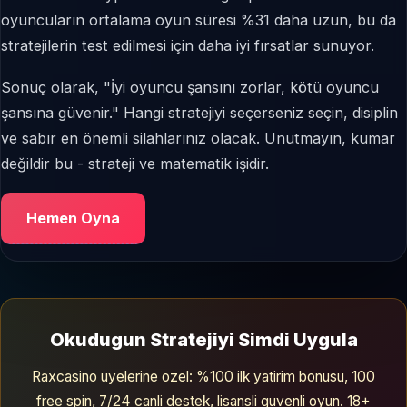
oyuncuların ortalama oyun süresi %31 daha uzun, bu da
stratejilerin test edilmesi için daha iyi fırsatlar sunuyor.
Sonuç olarak, "İyi oyuncu şansını zorlar, kötü oyuncu
şansına güvenir." Hangi stratejiyi seçerseniz seçin, disiplin
ve sabır en önemli silahlarınız olacak. Unutmayın, kumar
değildir bu - strateji ve matematik işidir.
Hemen Oyna
Okudugun Stratejiyi Simdi Uygula
Raxcasino uyelerine ozel: %100 ilk yatirim bonusu, 100
free spin, 7/24 canli destek, lisansli guvenli oyun. 18+