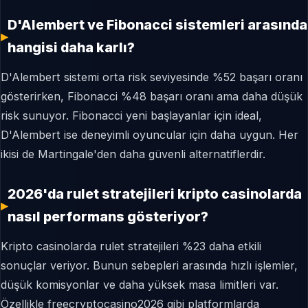
D'Alembert ve Fibonacci sistemleri arasında
hangisi daha karlı?
D'Alembert sistemi orta risk seviyesinde %52 başarı oranı
gösterirken, Fibonacci %48 başarı oranı ama daha düşük
risk sunuyor. Fibonacci yeni başlayanlar için ideal,
D'Alembert ise deneyimli oyuncular için daha uygun. Her
ikisi de Martingale'den daha güvenli alternatiflerdir.
2026'da rulet stratejileri kripto casinolarda
nasıl performans gösteriyor?
Kripto casinolarda rulet stratejileri %23 daha etkili
sonuçlar veriyor. Bunun sebepleri arasında hızlı işlemler,
düşük komisyonlar ve daha yüksek masa limitleri var.
Özellikle freecryptocasino2026 gibi platformlarda