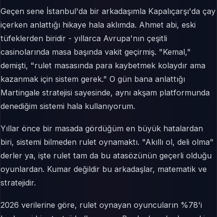
Geçen sene İstanbul'da bir arkadaşımla Kapalıçarşı'da çay
içerken anlattığı hikaye hala aklımda. Ahmet abi, eski
tüfeklerden biridir - yıllarca Avrupa'nın çeşitli
casinolarında masa başında vakit geçirmiş. "Kemal,"
demişti, "rulet masasında para kaybetmek kolaydır ama
kazanmak için sistem gerek." O gün bana anlattığı
Martingale stratejisi sayesinde, aynı akşam platformunda
denediğim sistemi hala kullanıyorum.
Yıllar önce bir masada gördüğüm en büyük hatalardan
biri, sistemi bilmeden rulet oynamaktı. "Akıllı ol, deli olma"
derler ya, işte rulet tam da bu atasözünün geçerli olduğu
oyunlardan. Kumar değildir bu arkadaşlar, matematik ve
stratejidir.
2026 verilerine göre, rulet oynayan oyuncuların %78'i