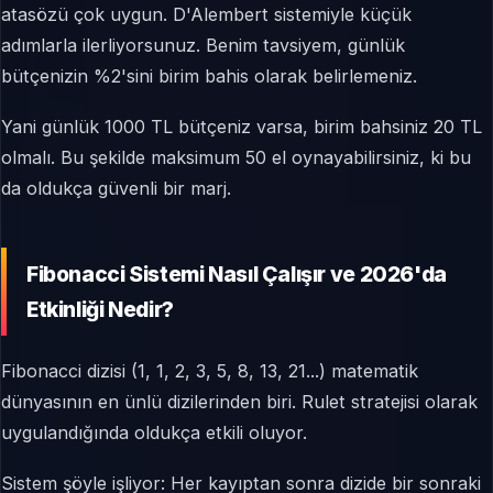
atasözü çok uygun. D'Alembert sistemiyle küçük
adımlarla ilerliyorsunuz. Benim tavsiyem, günlük
bütçenizin %2'sini birim bahis olarak belirlemeniz.
Yani günlük 1000 TL bütçeniz varsa, birim bahsiniz 20 TL
olmalı. Bu şekilde maksimum 50 el oynayabilirsiniz, ki bu
da oldukça güvenli bir marj.
Fibonacci Sistemi Nasıl Çalışır ve 2026'da
Etkinliği Nedir?
Fibonacci dizisi (1, 1, 2, 3, 5, 8, 13, 21...) matematik
dünyasının en ünlü dizilerinden biri. Rulet stratejisi olarak
uygulandığında oldukça etkili oluyor.
Sistem şöyle işliyor: Her kayıptan sonra dizide bir sonraki