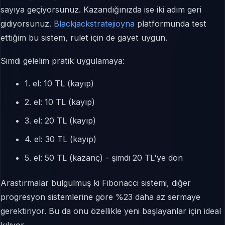
sayıya geçiyorsunuz. Kazandığınızda ise iki adım geri
gidiyorsunuz.
Blackjackstratejioyna
platformunda test
ettiğim bu sistem, rulet için de gayet uygun.
Simdi gelelim pratik uygulamaya:
1. el: 10 TL (kayıp)
2. el: 10 TL (kayıp)
3. el: 20 TL (kayıp)
4. el: 30 TL (kayıp)
5. el: 50 TL (kazanç) - şimdi 20 TL'ye dön
Arastırmalar bulgulmuş ki Fibonacci sistemi, diğer
progresyon sistemlerine göre %23 daha az sermaye
gerektiriyor. Bu da onu özellikle yeni başlayanlar için ideal