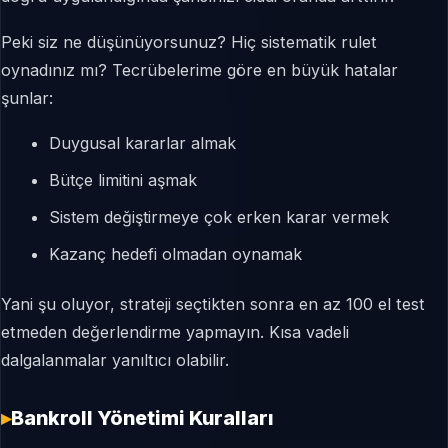
Peki siz ne düşünüyorsunuz? Hiç sistematik rulet
oynadınız mı? Tecrübelerime göre en büyük hatalar
şunlar:
Duygusal kararlar almak
Bütçe limitini aşmak
Sistem değiştirmeye çok erken karar vermek
Kazanç hedefi olmadan oynamak
Yani şu oluyor, strateji seçtikten sonra en az 100 el test
etmeden değerlendirme yapmayın. Kısa vadeli
dalgalanmalar yanıltıcı olabilir.
Bankroll Yönetimi Kuralları