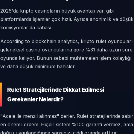
2026'da kripto casinoların büyük avantajı var. gibi
platformlarda işlemler çok hızlı. Ayrıca anonimlik ve düşük
komisyonlar da cabası.
According to blockchain analytics, kripto rulet oyuncuları
geleneksel casino oyuncularına göre %31 daha uzun süre
oyunda kalıyor. Bunun sebebi muhtemelen işlem kolaylığı
ve daha düşük minimum bahisler.
Rulet Stratejilerinde Dikkat Edilmesi
Gerekenler Nelerdir?
"Acele ile menzil alınmaz" derler. Rulet stratejilerinde sabır
en önemli erdem. Hiçbir sistem %100 garanti vermez, ama
doğru uygulandığında şansınızı ciddi oranda arttırır.