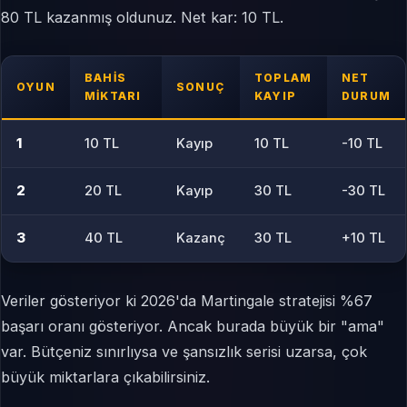
80 TL kazanmış oldunuz. Net kar: 10 TL.
BAHIS
TOPLAM
NET
OYUN
SONUÇ
MIKTARI
KAYIP
DURUM
1
10 TL
Kayıp
10 TL
-10 TL
2
20 TL
Kayıp
30 TL
-30 TL
3
40 TL
Kazanç
30 TL
+10 TL
Veriler gösteriyor ki 2026'da Martingale stratejisi %67
başarı oranı gösteriyor. Ancak burada büyük bir "ama"
var. Bütçeniz sınırlıysa ve şansızlık serisi uzarsa, çok
büyük miktarlara çıkabilirsiniz.