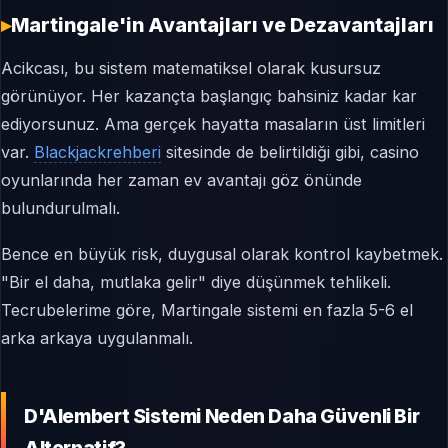
Martingale'in Avantajları ve Dezavantajları
Acikcası, bu sistem matematiksel olarak kusursuz
görünüyor. Her kazançta başlangıç bahsiniz kadar kar
ediyorsunuz. Ama gerçek hayatta masaların üst limitleri
var.
Blackjackrehberi
sitesinde de belirtildiği gibi, casino
oyunlarında her zaman ev avantajı göz önünde
bulundurulmalı.
Bence en büyük risk, duygusal olarak kontrol kaybetmek.
"Bir el daha, mutlaka gelir" diye düşünmek tehlikeli.
Tecrubelerime göre, Martingale sistemi en fazla 5-6 el
arka arkaya uygulanmalı.
D'Alembert Sistemi Neden Daha Güvenli Bir