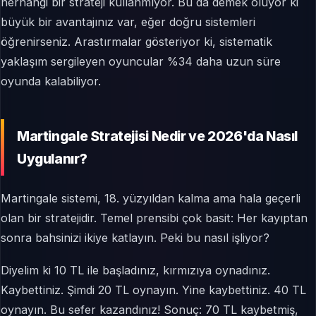
herhangi bir strateji kullanmıyor. Bu da demek oluyor ki
büyük bir avantajınız var, eğer doğru sistemleri
öğrenirseniz. Arastırmalar gösteriyor ki, sistematik
yaklaşım sergileyen oyuncular %34 daha uzun süre
oyunda kalabiliyor.
Martingale Stratejisi Nedir ve 2026'da Nasıl
Uygulanır?
Martingale sistemi, 18. yüzyıldan kalma ama hala geçerli
olan bir stratejidir. Temel prensibi çok basit: Her kayıptan
sonra bahsinizi ikiye katlayın. Peki bu nasıl işliyor?
Diyelim ki 10 TL ile başladınız, kırmızıya oynadınız.
Kaybettiniz. Şimdi 20 TL oynayın. Yine kaybettiniz. 40 TL
oynayın. Bu sefer kazandınız! Sonuç: 70 TL kaybetmiş,