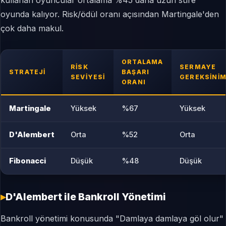
kullanan oyuncular ortalama %45 daha uzun süre
oyunda kalıyor. Risk/ödül oranı açısından Martingale'den
çok daha makul.
ORTALAMA
RISK
SERMAYE
STRATEJI
BAŞARI
SEVIYESI
GEREKSINIM
ORANI
Martingale
Yüksek
%67
Yüksek
D'Alembert
Orta
%52
Orta
Fibonacci
Düşük
%48
Düşük
D'Alembert ile Bankroll Yönetimi
Bankroll yönetimi konusunda "Damlaya damlaya göl olur"