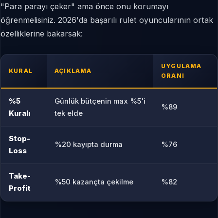
"Para parayı çeker" ama önce onu korumayı
öğrenmelisiniz. 2026'da başarılı rulet oyuncularının ortak
özelliklerine bakarsak:
UYGULAMA
KURAL
AÇIKLAMA
ORANI
%5
Günlük bütçenin max %5'i
%89
Kuralı
tek elde
Stop-
%20 kayıpta durma
%76
Loss
Take-
%50 kazançta çekilme
%82
Profit