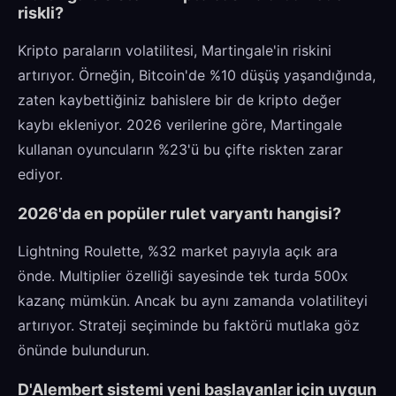
riskli?
Kripto paraların volatilitesi, Martingale'in riskini
artırıyor. Örneğin, Bitcoin'de %10 düşüş yaşandığında,
zaten kaybettiğiniz bahislere bir de kripto değer
kaybı ekleniyor. 2026 verilerine göre, Martingale
kullanan oyuncuların %23'ü bu çifte riskten zarar
ediyor.
2026'da en popüler rulet varyantı hangisi?
Lightning Roulette, %32 market payıyla açık ara
önde. Multiplier özelliği sayesinde tek turda 500x
kazanç mümkün. Ancak bu aynı zamanda volatiliteyi
artırıyor. Strateji seçiminde bu faktörü mutlaka göz
önünde bulundurun.
D'Alembert sistemi yeni başlayanlar için uygun