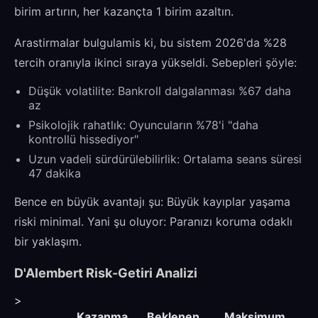
birim artırın, her kazançta 1 birim azaltın.
Arastirmalar bulgulamis ki, bu sistem 2026'da %28
tercih oranıyla ikinci sıraya yükseldi. Sebepleri şöyle:
Düşük volatilite: Bankroll dalgalanması %67 daha
az
Psikolojik rahatlık: Oyuncuların %78'i "daha
kontrollü hissediyor"
Uzun vadeli sürdürülebilirlik: Ortalama seans süresi
47 dakika
Bence en büyük avantajı şu: Büyük kayıplar yaşama
riski minimal. Yani şu oluyor: Paranızı koruma odaklı
bir yaklaşım.
D'Alembert Risk-Getiri Analizi
>
Kazanma
Beklenen
Maksimum