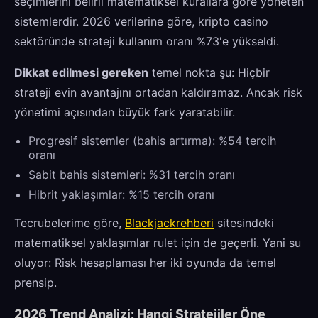
seçimlerini belirli matematiksel kurallara göre yöneten
sistemlerdir. 2026 verilerine göre, kripto casino
sektöründe strateji kullanım oranı %73'e yükseldi.
Dikkat edilmesi gereken
temel nokta şu: Hiçbir
strateji evin avantajını ortadan kaldıramaz. Ancak risk
yönetimi açısından büyük fark yaratabilir.
Progresif sistemler (bahis artırma): %54 tercih
oranı
Sabit bahis sistemleri: %31 tercih oranı
Hibrit yaklaşımlar: %15 tercih oranı
Tecrubelerime göre,
Blackjackrehberi
sitesindeki
matematiksel yaklaşımlar rulet için de geçerli. Yani su
oluyor: Risk hesaplaması her iki oyunda da temel
prensip.
2026 Trend Analizi: Hangi Stratejiler Öne