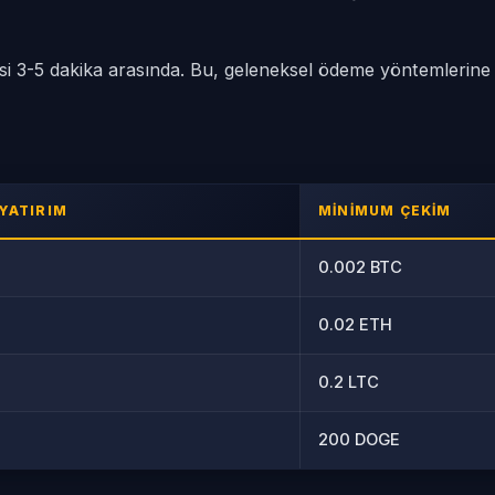
esi 3-5 dakika arasında. Bu, geleneksel ödeme yöntemlerin
YATIRIM
MINIMUM ÇEKIM
0.002 BTC
0.02 ETH
0.2 LTC
200 DOGE