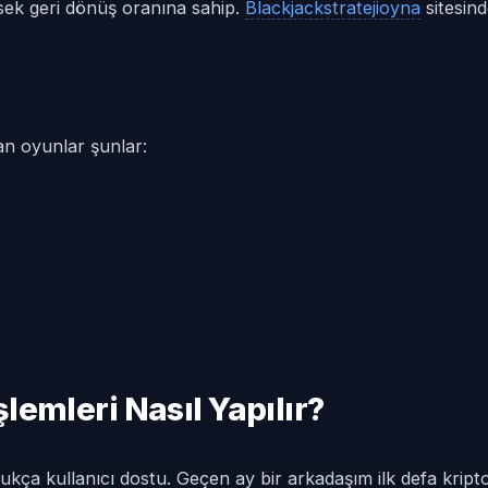
sek geri dönüş oranına sahip.
Blackjackstratejioyna
sitesind
an oyunlar şunlar:
lemleri Nasıl Yapılır?
dukça kullanıcı dostu. Geçen ay bir arkadaşım ilk defa krip