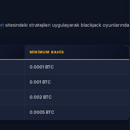
ri
sitesindeki stratejileri uygulayarak blackjack oyunlarında
MINIMUM BAHIS
0.0001 BTC
0.001 BTC
0.002 BTC
0.0005 BTC