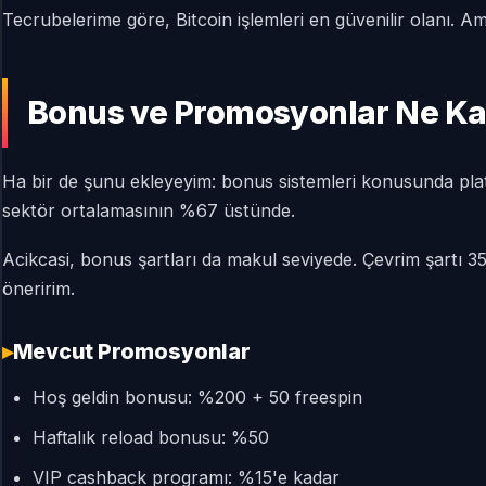
Tecrubelerime göre, Bitcoin işlemleri en güvenilir olanı. Am
Bonus ve Promosyonlar Ne Kad
Ha bir de şunu ekleyeyim: bonus sistemleri konusunda plat
sektör ortalamasının %67 üstünde.
Acikcasi, bonus şartları da makul seviyede. Çevrim şartı 35x
öneririm.
Mevcut Promosyonlar
Hoş geldin bonusu: %200 + 50 freespin
Haftalık reload bonusu: %50
VIP cashback programı: %15'e kadar