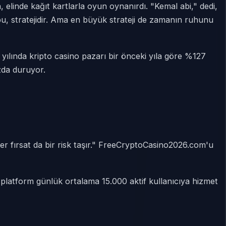
linde kağıt kartlarla oyun oynanırdı. "Kemal abi," dedi,
u, stratejidir. Ama en büyük strateji de zamanın ruhunu
ılında kripto casino pazarı bir önceki yıla göre %127
zda duruyor.
her fırsat da bir risk taşır." FreeCryptoCasino2026.com'u
 platform günlük ortalama 15.000 aktif kullanıcıya hizmet