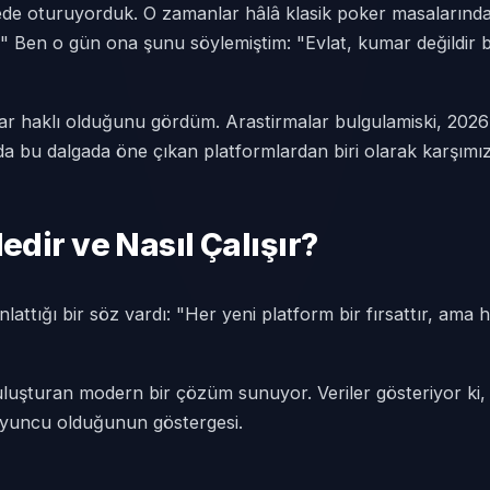
de oturuyorduk. O zamanlar hâlâ klasik poker masalarında, e
?" Ben o gün ona şunu söylemiştim: "Evlat, kumar değildir b
 haklı olduğunu gördüm. Arastirmalar bulgulamiski, 2026 y
bu dalgada öne çıkan platformlardan biri olarak karşımı
ir ve Nasıl Çalışır?
attığı bir söz vardı: "Her yeni platform bir fırsattır, ama 
buluşturan modern bir çözüm sunuyor. Veriler gösteriyor ki,
 oyuncu olduğunun göstergesi.