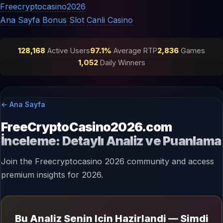
Freecryptocasino2026
Ana Sayfa
Bonus
Slot
Canli Casino
128,168
Active Users
97.1%
Average RTP
2,836
Games
1,052
Daily Winners
← Ana Sayfa
FreeCryptoCasino2026.com
İnceleme: Detaylı Analiz ve Puanlama
Join the Freecryptocasino 2026 community and access
premium insights for 2026.
Bu Analiz Senin Icin Hazirlandi — Simdi