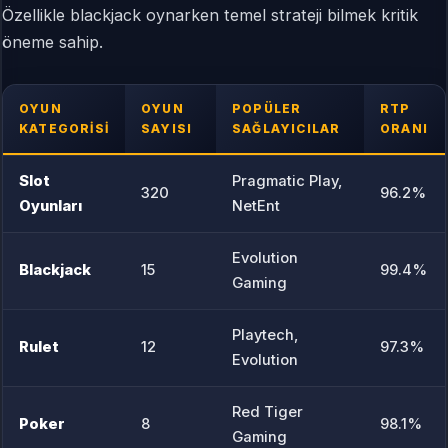
Özellikle blackjack oynarken temel strateji bilmek kritik
öneme sahip.
OYUN
OYUN
POPÜLER
RTP
KATEGORISI
SAYISI
SAĞLAYICILAR
ORANI
Slot
Pragmatic Play,
320
96.2%
Oyunları
NetEnt
Evolution
Blackjack
15
99.4%
Gaming
Playtech,
Rulet
12
97.3%
Evolution
Red Tiger
Poker
8
98.1%
Gaming