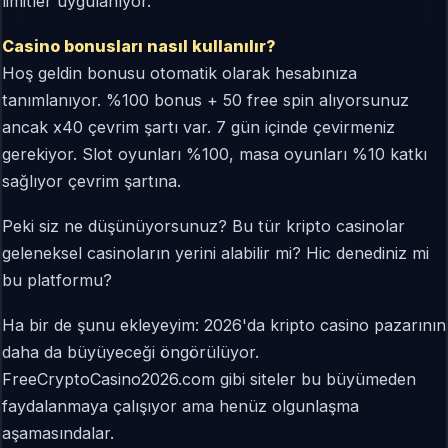
limitler uygulanıyor.
Casino bonusları nasıl kullanılır?
Hoş geldin bonusu otomatik olarak hesabınıza
tanımlanıyor. %100 bonus + 50 free spin alıyorsunuz
ancak x40 çevrim şartı var. 7 gün içinde çevirmeniz
gerekiyor. Slot oyunları %100, masa oyunları %10 katkı
sağlıyor çevrim şartına.
Peki siz ne düşünüyorsunuz? Bu tür kripto casinolar
geleneksel casinoların yerini alabilir mi? Hic denediniz mi
bu platformu?
Ha bir de şunu ekleyeyim: 2026'da kripto casino pazarının
daha da büyüyeceği öngörülüyor.
FreeCryptoCasino2026.com gibi siteler bu büyümeden
faydalanmaya çalışıyor ama henüz olgunlaşma
aşamasındalar.