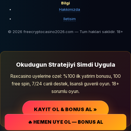
Bilgi
Hakkimizda
Iletisim
© 2026 freecryptocasino2026.com — Tum haklari saklidir. 18+
Okudugun Stratejiyi Simdi Uygula
Raxcasino uyelerine ozel: %100 ilk yatirim bonusu, 100
free spin, 7/24 canli destek, lisansli guvenli oyun. 18+
sorumlu oyun.
KAYIT OL & BONUS AL »
🔥 HEMEN UYE OL — BONUS AL