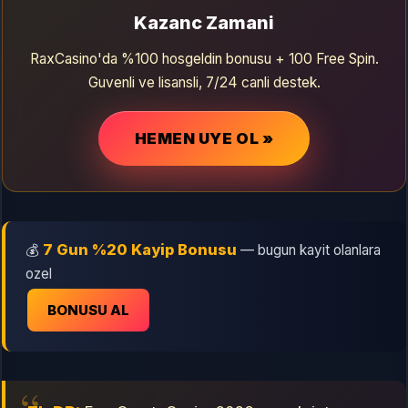
Kazanc Zamani
RaxCasino'da %100 hosgeldin bonusu + 100 Free Spin.
Guvenli ve lisansli, 7/24 canli destek.
HEMEN UYE OL »
7 Gun %20 Kayip Bonusu
💰
— bugun kayit olanlara
ozel
BONUSU AL