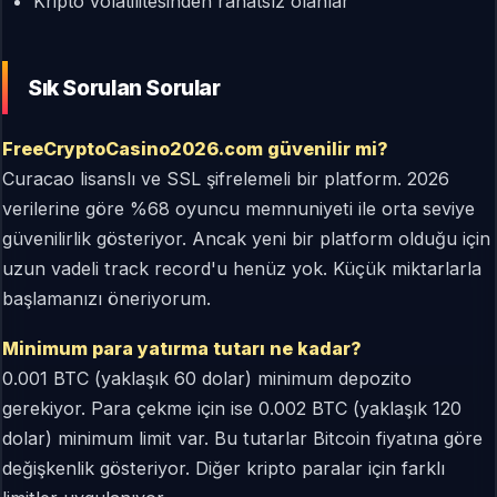
Kripto volatilitesinden rahatsız olanlar
Sık Sorulan Sorular
FreeCryptoCasino2026.com güvenilir mi?
Curacao lisanslı ve SSL şifrelemeli bir platform. 2026
verilerine göre %68 oyuncu memnuniyeti ile orta seviye
güvenilirlik gösteriyor. Ancak yeni bir platform olduğu için
uzun vadeli track record'u henüz yok. Küçük miktarlarla
başlamanızı öneriyorum.
Minimum para yatırma tutarı ne kadar?
0.001 BTC (yaklaşık 60 dolar) minimum depozito
gerekiyor. Para çekme için ise 0.002 BTC (yaklaşık 120
dolar) minimum limit var. Bu tutarlar Bitcoin fiyatına göre
değişkenlik gösteriyor. Diğer kripto paralar için farklı