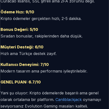
Curacao lisanslı, SSL şifreli ama 2FA zorunlu değil.
Ödeme Hızı: 9/10
Kripto ödemeler gerçekten hızlı, 2-5 dakika.
Bonus Değeri: 5/10
Sıradan bonuslar, rakiplerinden daha düşük.
Müşteri Desteği: 6/10
Hızlı ama Türkçe destek zayıf.
Kullanıcı Deneyimi: 7/10
Modern tasarım ama performans iyileştirilebilir.
GENEL PUAN: 6.7/10
Yani şu oluyor: Kripto ödemelerde başarılı ama genel
olarak ortalama bir platform.
Canliblackjack
oynamayı
seviyorsanız Evolution Gaming masaları kaliteli.