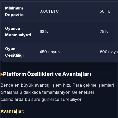
Minimum
0.001 BTC
50 TL
Depozito
Oyuncu
68%
75%
Memnuniyeti
Oyun
450+ oyun
800+ oy
Çeşitliliği
Platform Özellikleri ve Avantajları
Bence en büyük avantajı işlem hızı. Para çekme işlemleri
ortalama 3 dakikada tamamlanıyor. Geleneksel
casinolarda bu süre günlerce sürebiliyor.
Avantajlar: