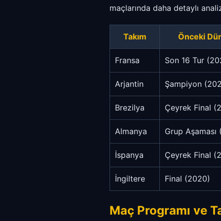
maçlarında daha detaylı anali
Takım
Önceki Dün
Fransa
Son 16 Tur (20
Arjantin
Şampiyon (20
Brezilya
Çeyrek Final (
Almanya
Grup Aşaması 
İspanya
Çeyrek Final (
İngiltere
Final (2020)
Maç Programı ve Ta