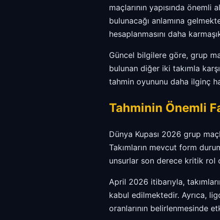
maçlarının yapısında önemli a
bulunacağı anlamına gelmektedi
hesaplanmasını daha karmaşık 
Güncel bilgilere göre, grup m
bulunan diğer iki takımla karş
tahmin oyununu daha ilginç ha
Tahminin Önemli Fa
Dünya Kupası 2026 grup maçla
Takımların mevcut form durumu
unsurlar son derece kritik rol
April 2026 itibarıyla, takımla
kabul edilmektedir. Ayrıca, li
oranlarının belirlenmesinde et