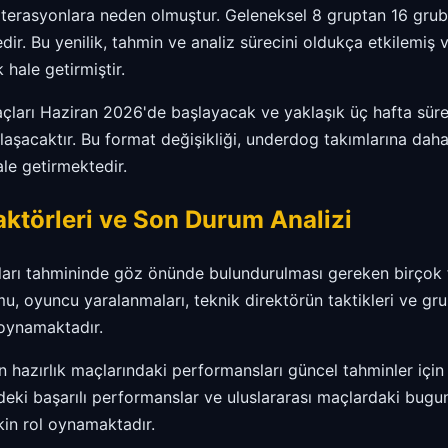
lterasyonlara neden olmuştur. Geleneksel 8 gruptan 16 grub
r. Bu yenilik, tahmin ve analiz sürecini oldukça etkilemiş v
hale getirmiştir.
açları Haziran 2026'de başlayacak ve yaklaşık üç hafta sür
ılaşacaktır. Bu format değişikliği, underdog takımlarına da
le getirmektedir.
ktörleri ve Son Durum Analizi
rı tahmininde göz önünde bulundurulması gereken birçok 
, oyuncu yaralanmaları, teknik direktörün taktikleri ve grup
 oynamaktadır.
rın hazırlık maçlarındaki performansları güncel tahminler içi
gdeki başarılı performanslar ve uluslararası maçlardaki bugu
kin rol oynamaktadır.