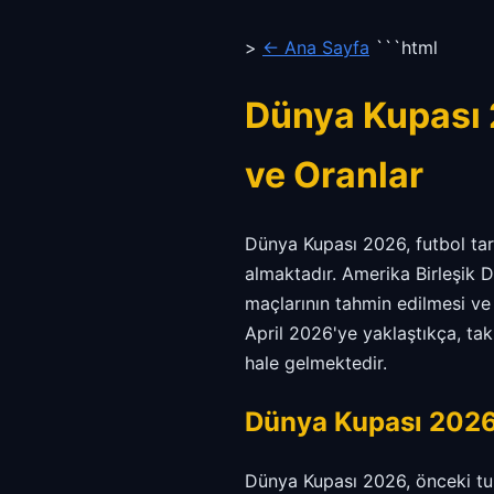
>
← Ana Sayfa
```html
Dünya Kupası 
ve Oranlar
Dünya Kupası 2026, futbol tari
almaktadır. Amerika Birleşik D
maçlarının tahmin edilmesi ve 
April 2026'ye yaklaştıkça, tak
hale gelmektedir.
Dünya Kupası 2026 
Dünya Kupası 2026, önceki turn