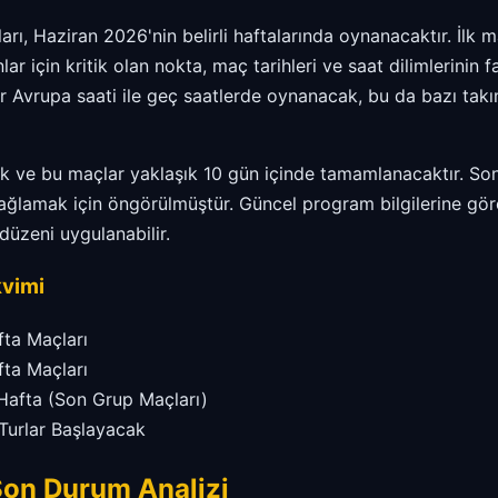
ı, Haziran 2026'nin belirli haftalarında oynanacaktır. İlk 
 için kritik olan nokta, maç tarihleri ve saat dilimlerinin fa
ar Avrupa saati ile geç saatlerde oynanacak, bu da bazı takı
k ve bu maçlar yaklaşık 10 gün içinde tamamlanacaktır. So
sağlamak için öngörülmüştür. Güncel program bilgilerine gö
düzeni uygulanabilir.
kvimi
fta Maçları
fta Maçları
afta (Son Grup Maçları)
 Turlar Başlayacak
 Son Durum Analizi