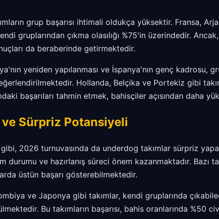
ımların grup başarısı ihtimali oldukça yüksektir. Fransa, Arja
kendi gruplarından çıkma olasılığı %75'in üzerindedir. Anca
uçları da beraberinde getirmektedir.
nya'nın yeniden yapılanması ve İspanya'nın genç kadrosu, g
ğerlendirilmektedir. Hollanda, Belçika ve Portekiz gibi takım
aki başarıları tahmin etmek, bahisçiler açısından daha yük
ve Sürpriz Potansiyeli
ibi, 2026 turnuvasında da underdog takımlar sürpriz yapab
m durumu ve hazırlanış süreci önem kazanmaktadır. Bazı tak
larda üstün başarı gösterebilmektedir.
lombiya ve Japonya gibi takımlar, kendi gruplarında çıkabil
lmektedir. Bu takımların başarısı, bahis oranlarında %50 c