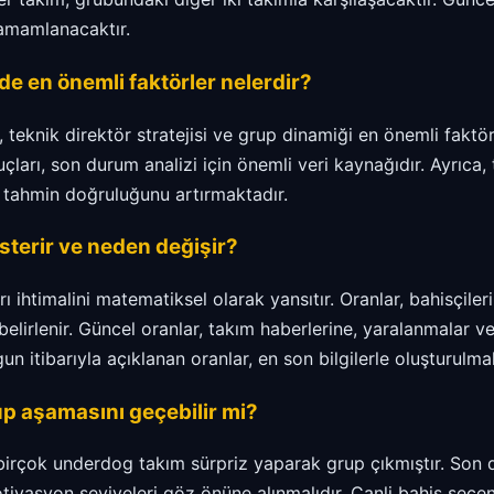
tamamlanacaktır.
de en önemli faktörler nelerdir?
eknik direktör stratejisi ve grup dinamiği en önemli faktör
çları, son durum analizi için önemli veri kaynağıdır. Ayrıca,
e tahmin doğruluğunu artırmaktadır.
österir ve neden değişir?
rı ihtimalini matematiksel olarak yansıtır. Oranlar, bahisçile
belirlenir. Güncel oranlar, takım haberlerine, yaralanmalar v
n itibarıyla açıklanan oranlar, en son bilgilerle oluşturulma
p aşamasını geçebilir mi?
birçok underdog takım sürpriz yaparak grup çıkmıştır. Son d
vasyon seviyeleri göz önüne alınmalıdır. Canli bahis seçenek