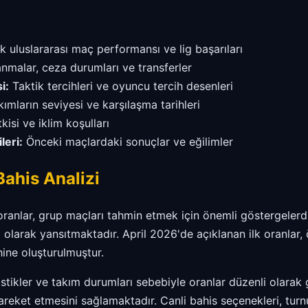
k uluslararası maç performansı ve lig başarıları
nmalar, ceza durumları ve transferler
i:
Taktik tercihleri ve oyuncu tercih desenleri
ımların seviyesi ve karşılaşma tarihleri
kisi ve iklim koşulları
leri:
Önceki maçlardaki sonuçlar ve eğilimler
Bahis Analizi
oranlar, grup maçları tahmin etmek için önemli göstergelerdir
l olarak yansıtmaktadır. April 2026'de açıklanan ilk oranlar
ine oluşturulmuştur.
tistikler ve takım durumları sebebiyle oranlar düzenli olarak 
 hareket etmesini sağlamaktadır. Canli bahis seçenekleri, tur