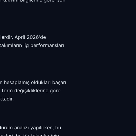
lerdir. April 2026'de
 takımların lig performansları
rin hesaplamış oldukları başarı
e form değişikliklerine göre
ktadır.
urum analizi yapılırken, bu
leri, bu tür takımlar için