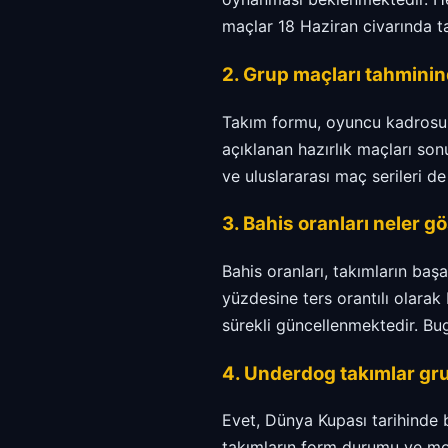
maçlar 18 Haziran civarında 
2. Grup maçları tahminin
Takım formu, oyuncu kadrosu, t
açıklanan hazırlık maçları sonu
ve uluslararası maç serileri d
3. Bahis oranları neler g
Bahis oranları, takımların başa
yüzdesine ters orantılı olarak 
sürekli güncellenmektedir. Bugu
4. Underdog takımlar gru
Evet, Dünya Kupası tarihinde 
takımların form durumu ve moti