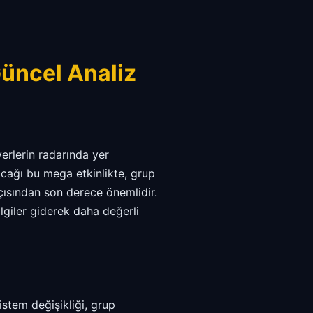
üncel Analiz
verlerin radarında yer
acağı bu mega etkinlikte, grup
açısından son derece önemlidir.
lgiler giderek daha değerli
istem değişikliği, grup