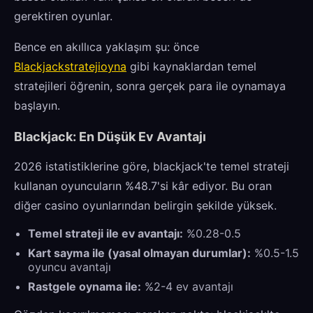
gerektiren oyunlar.
Bence en akıllıca yaklaşım şu: önce
Blackjackstratejioyna
gibi kaynaklardan temel
stratejileri öğrenin, sonra gerçek para ile oynamaya
başlayın.
Blackjack: En Düşük Ev Avantajı
2026 istatistiklerine göre, blackjack'te temel strateji
kullanan oyuncuların %48.7'si kâr ediyor. Bu oran
diğer casino oyunlarından belirgin şekilde yüksek.
Temel strateji ile ev avantajı:
%0.28-0.5
Kart sayma ile (yasal olmayan durumlar):
%0.5-1.5
oyuncu avantajı
Rastgele oynama ile:
%2-4 ev avantajı