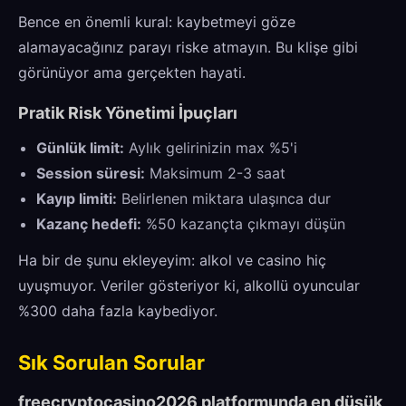
Bence en önemli kural: kaybetmeyi göze
alamayacağınız parayı riske atmayın. Bu klişe gibi
görünüyor ama gerçekten hayati.
Pratik Risk Yönetimi İpuçları
Günlük limit:
Aylık gelirinizin max %5'i
Session süresi:
Maksimum 2-3 saat
Kayıp limiti:
Belirlenen miktara ulaşınca dur
Kazanç hedefi:
%50 kazançta çıkmayı düşün
Ha bir de şunu ekleyeyim: alkol ve casino hiç
uyuşmuyor. Veriler gösteriyor ki, alkollü oyuncular
%300 daha fazla kaybediyor.
Sık Sorulan Sorular
freecryptocasino2026 platformunda en düşük