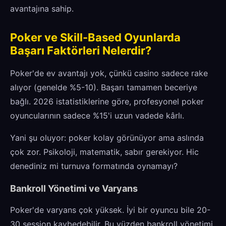
avantajına sahip.
Poker ve Skill-Based Oyunlarda
Başarı Faktörleri Nelerdir?
Poker'de ev avantajı yok, çünkü casino sadece rake
alıyor (genelde %5-10). Başarı tamamen beceriye
bağlı. 2026 istatistiklerine göre, profesyonel poker
oyuncularının sadece %15'i uzun vadede kârlı.
Yani şu oluyor: poker kolay görünüyor ama aslında
çok zor. Psikoloji, matematik, sabır gerekiyor. Hic
denediniz mi turnuva formatında oynamayı?
Bankroll Yönetimi ve Varyans
Poker'de varyans çok yüksek. İyi bir oyuncu bile 20-
30 session kaybedebilir. Bu yüzden bankroll yönetimi