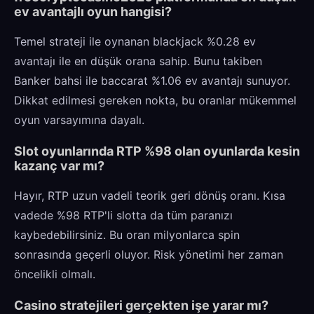
ev avantajlı oyun hangisi?
Temel strateji ile oynanan blackjack %0.28 ev
avantajı ile en düşük orana sahip. Bunu takiben
Banker bahsi ile baccarat %1.06 ev avantajı sunuyor.
Dikkat edilmesi gereken nokta, bu oranlar mükemmel
oyun varsayımına dayalı.
Slot oyunlarında RTP %98 olan oyunlarda kesin
kazanç var mı?
Hayır, RTP uzun vadeli teorik geri dönüş oranı. Kısa
vadede %98 RTP'li slotta da tüm paranızı
kaybedebilirsiniz. Bu oran milyonlarca spin
sonrasında geçerli oluyor. Risk yönetimi her zaman
öncelikli olmalı.
Casino stratejileri gerçekten işe yarar mı?