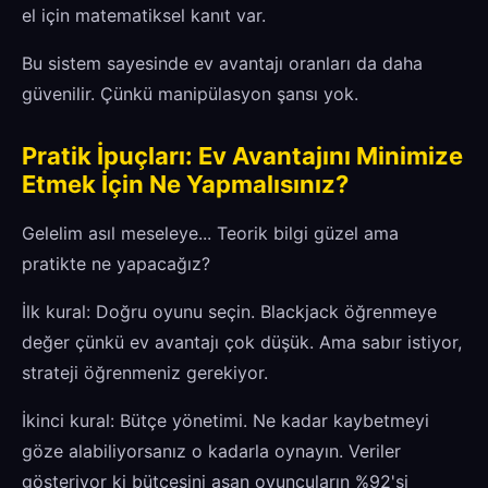
el için matematiksel kanıt var.
Bu sistem sayesinde ev avantajı oranları da daha
güvenilir. Çünkü manipülasyon şansı yok.
Pratik İpuçları: Ev Avantajını Minimize
Etmek İçin Ne Yapmalısınız?
Gelelim asıl meseleye... Teorik bilgi güzel ama
pratikte ne yapacağız?
İlk kural: Doğru oyunu seçin. Blackjack öğrenmeye
değer çünkü ev avantajı çok düşük. Ama sabır istiyor,
strateji öğrenmeniz gerekiyor.
İkinci kural: Bütçe yönetimi. Ne kadar kaybetmeyi
göze alabiliyorsanız o kadarla oynayın. Veriler
gösteriyor ki bütçesini aşan oyuncuların %92'si