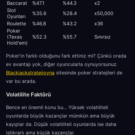
Baccarat
%47.1
%44.3
x2
Slot
%35.6
%28.4
x50,000
Oyunları
Roulette
%46.8
%43.2
x36
Poker
(Texas
%52.3
%55.7
Sınırsız
Hold'em)
Poker'in farklı olduğunu fark ettiniz mi? Çünkü orada
ev avantajı yok, diğer oyuncularla oynuyorsunuz.
Blackjackstratejioyna
sitesinde poker stratejileri de
var bu arada.
Volatilite Faktörü
Bence en önemli konu bu... Yüksek volatiliteli
oyunlarda büyük kazançlar mümkün ama büyük
kayıplar da. Düşük volatiliteli oyunlarda ise daha
istikrarlı ama küçük kazançlar.