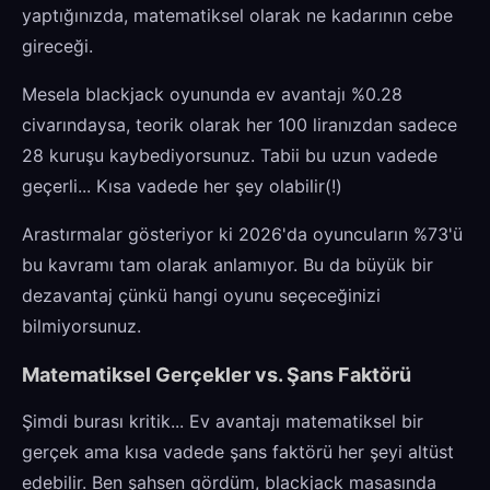
yaptığınızda, matematiksel olarak ne kadarının cebe
gireceği.
Mesela blackjack oyununda ev avantajı %0.28
civarındaysa, teorik olarak her 100 liranızdan sadece
28 kuruşu kaybediyorsunuz. Tabii bu uzun vadede
geçerli... Kısa vadede her şey olabilir(!)
Arastırmalar gösteriyor ki 2026'da oyuncuların %73'ü
bu kavramı tam olarak anlamıyor. Bu da büyük bir
dezavantaj çünkü hangi oyunu seçeceğinizi
bilmiyorsunuz.
Matematiksel Gerçekler vs. Şans Faktörü
Şimdi burası kritik... Ev avantajı matematiksel bir
gerçek ama kısa vadede şans faktörü her şeyi altüst
edebilir. Ben şahsen gördüm, blackjack masasında