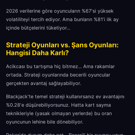
2026 verilerine göre oyuncuların %67'si yüksek
volatiliteyi tercih ediyor. Ama bunların %81'i ilk ay
içinde bütçelerini tüketiyor...
Strateji Oyunları vs. Şans Oyunları:
Hangisi Daha Karlı?
Acikcası bu tartışma hiç bitmez... Ama rakamlar
ortada. Strateji oyunlarında becerili oyuncular
gerçekten avantaj sağlayabiliyor.
Blackjack'te temel strateji kullanırsanız ev avantajını
%0.28'e düşürebiliyorsunuz. Hatta kart sayma
teknikleriyle (yasak olmayan yerlerde) bu oran
oyuncunun lehine bile dönebiliyor.
Poker'de durum daha net... Becerili bir oyuncu uzun