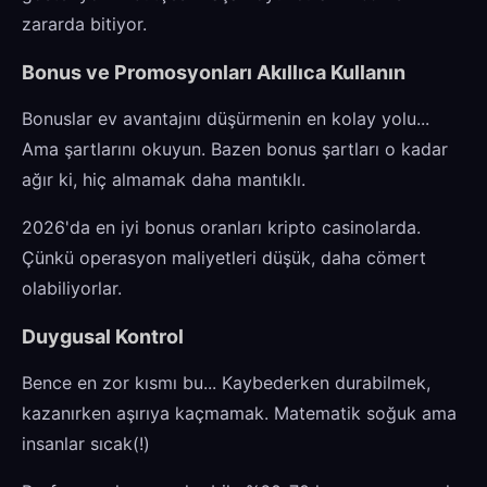
zararda bitiyor.
Bonus ve Promosyonları Akıllıca Kullanın
Bonuslar ev avantajını düşürmenin en kolay yolu...
Ama şartlarını okuyun. Bazen bonus şartları o kadar
ağır ki, hiç almamak daha mantıklı.
2026'da en iyi bonus oranları kripto casinolarda.
Çünkü operasyon maliyetleri düşük, daha cömert
olabiliyorlar.
Duygusal Kontrol
Bence en zor kısmı bu... Kaybederken durabilmek,
kazanırken aşırıya kaçmamak. Matematik soğuk ama
insanlar sıcak(!)