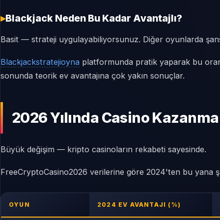
Blackjack Neden Bu Kadar Avantajlı?
Basit — strateji uygulayabiliyorsunuz. Diğer oyunlarda şa
Blackjackstratejioyna
platformunda pratik yaparak bu oranla
sonunda teorik ev avantajına çok yakın sonuçlar.
2026 Yılında Casino Kazanma O
Büyük değişim — kripto casinoların rekabeti sayesinde.
FreeCryptoCasino2026 verilerine göre 2024'ten bu yana şu 
OYUN
2024 EV AVANTAJI (%)