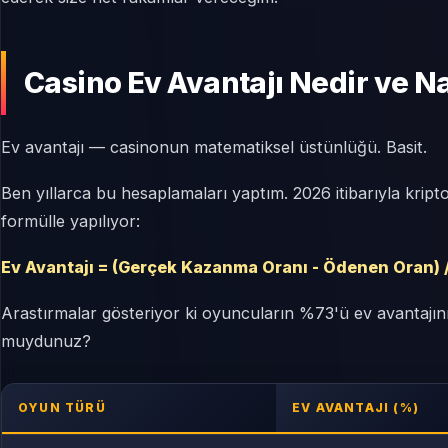
Casino Ev Avantajı Nedir ve N
Ev avantajı — casinonun matematiksel üstünlüğü. Basit.
Ben yıllarca bu hesaplamaları yaptım. 2026 itibarıyla kript
formülle yapılıyor:
Ev Avantajı = (Gerçek Kazanma Oranı - Ödenen Oran) 
Arastırmalar gösteriyor ki oyuncuların %73'ü ev avantajını
muydunuz?
OYUN TÜRÜ
EV AVANTAJI (%)