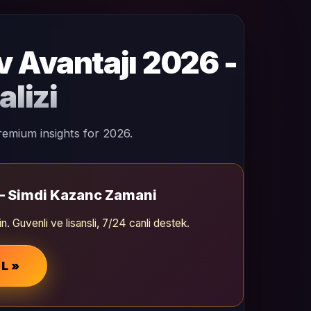
v Avantajı 2026 -
lizi
emium insights for 2026.
 — Simdi Kazanc Zamani
Guvenli ve lisansli, 7/24 canli destek.
L »