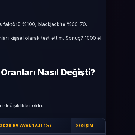
ns faktörü %100, blackjack'te %60-70.
rı kişisel olarak test ettim. Sonuç? 1000 el
ranları Nasıl Değişti?
değişiklikler oldu:
2026 EV AVANTAJI (%)
DEĞIŞIM