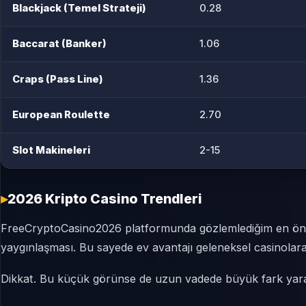
Blackjack (Temel Strateji)
0.28
Baccarat (Banker)
1.06
Craps (Pass Line)
1.36
European Roulette
2.70
Slot Makineleri
2-15
2026 Kripto Casino Trendleri
FreeCryptoCasino2026 platformunda gözlemlediğim en öneml
yaygınlaşması. Bu sayede ev avantajı geleneksel casinola
Dikkat. Bu küçük görünse de uzun vadede büyük fark yara