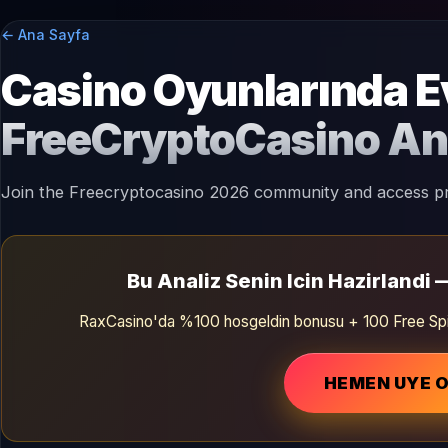
← Ana Sayfa
Casino Oyunlarında E
FreeCryptoCasino Ana
Join the Freecryptocasino 2026 community and access pr
Bu Analiz Senin Icin Hazirlandi
RaxCasino'da %100 hosgeldin bonusu + 100 Free Spin. 
HEMEN UYE O