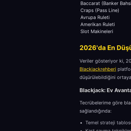
Baccarat (Banker Bahs
Craps (Pass Line)
Avrupa Ruleti
Amerikan Ruleti
Slot Makineleri
2026'da En Düşü
Veriler gösteriyor ki, 
Blackjackrehberi
platfor
düşürülebildiğini ortay
Blackjack: Ev Avanta
Tecrübelerime göre bla
sağlandığında:
Temel strateji tabl
Kart sayma teknikler