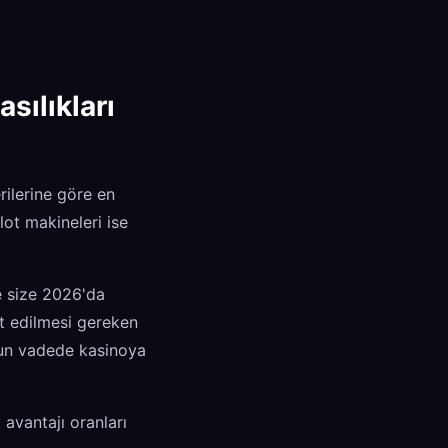
sılıkları
rilerine göre en
lot makineleri ise
e size 2026'da
t edilmesi gereken
zun vadede kasinoya
avantajı oranları