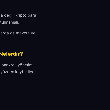
a değil, kripto para
utulmamalı.
mlarda da mevcut ve
 Nelerdir?
n bankroll yönetimi.
u yüzden kaybediyor.