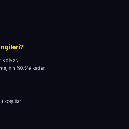
ngileri?
m ediyor.
antajının %0.5'e kadar
u koşullar