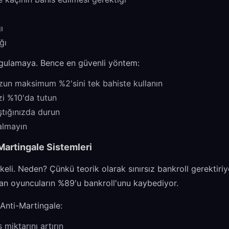
ı
ğı
ygulamaya. Bence en güvenli yöntem:
zun maksimum %2'sini tek bahiste kullanın
zi %10'da tutun
tığınızda durun
almayın
Martingale Sistemleri
keli. Neden? Çünkü teorik olarak sınırsız bankroll gerektiriyo
nan oyuncuların %89'u bankroll'unu kaybediyor.
 Anti-Martingale:
miktarını artırın