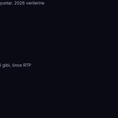
yunlar. 2026 verilerine
ği gibi, önce RTP