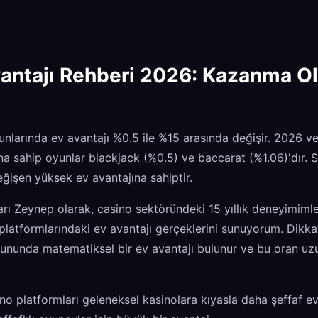
antajı Rehberi 2026: Kazanma Ola
nlarında ev avantajı %0.5 ile %15 arasında değişir. 2026 ve
a sahip oyunlar blackjack (%0.5) ve baccarat (%1.06)'dır. S
ğişen yüksek ev avantajına sahiptir.
arı Zeynep olarak, casino sektöründeki 15 yıllık deneyimiml
latformlarındaki ev avantajı gerçeklerini sunuyorum. Dikka
yununda matematiksel bir ev avantajı bulunur ve bu oran u
 platformları geleneksel kasinolara kıyasla daha şeffaf ev 