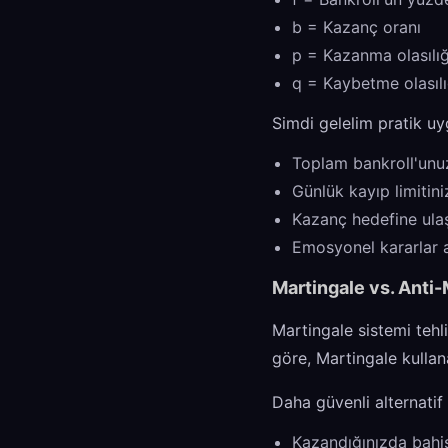
b = Kazanç oranı
p = Kazanma olasılığ
q = Kaybetme olasılı
Simdi gelelim pratik u
Toplam bankroll'unu
Günlük kayıp limitini
Kazanç hedefine ulaş
Emosyonel kararlar 
Martingale vs. Anti-
Martingale sistemi tehli
göre, Martingale kulla
Daha güvenli alternatif
Kazandığınızda bahis 