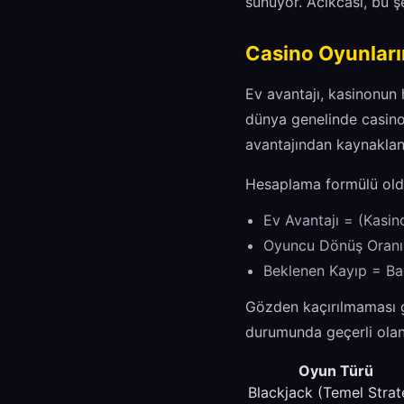
sunuyor. Acikcası, bu şe
Casino Oyunların
Ev avantajı, kasinonun 
dünya genelinde casino 
avantajından kaynaklan
Hesaplama formülü old
Ev Avantajı = (Kasi
Oyuncu Dönüş Oranı 
Beklenen Kayıp = Bah
Gözden kaçırılmaması g
durumunda geçerli olan i
Oyun Türü
Blackjack (Temel Strate