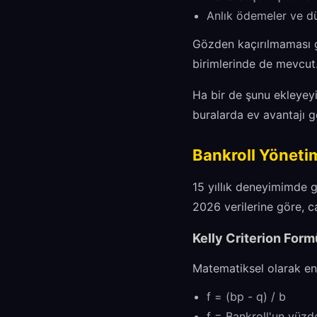
Anlık ödemeler ve d
Gözden kaçırılmaması ge
birimlerinde de mevcut
Ha bir de şunu ekleyey
buralarda ev avantajı g
Bankroll Yönetimi
15 yıllık deneyimimde g
2026 verilerine göre, 
Kelly Criterion Form
Matematiksel olarak en 
f = (bp - q) / b
f = Bankroll'un yüzd