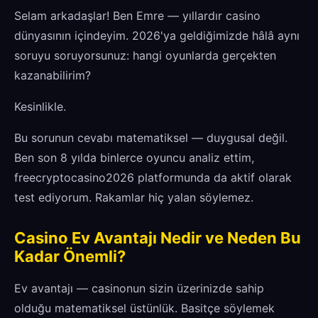
Selam arkadaşlar! Ben Emre — yıllardır casino
dünyasının içindeyim. 2026'ya geldiğimizde hâlâ aynı
soruyu soruyorsunuz: hangi oyunlarda gerçekten
kazanabilirim?
Kesinlikle.
Bu sorunun cevabı matematiksel — duygusal değil.
Ben son 8 yılda binlerce oyuncu analiz ettim,
freecryptocasino2026 platformunda da aktif olarak
test ediyorum. Rakamlar hiç yalan söylemez.
Casino Ev Avantajı Nedir ve Neden Bu
Kadar Önemli?
Ev avantajı — casinonun sizin üzerinizde sahip
olduğu matematiksel üstünlük. Basitçe söylemek