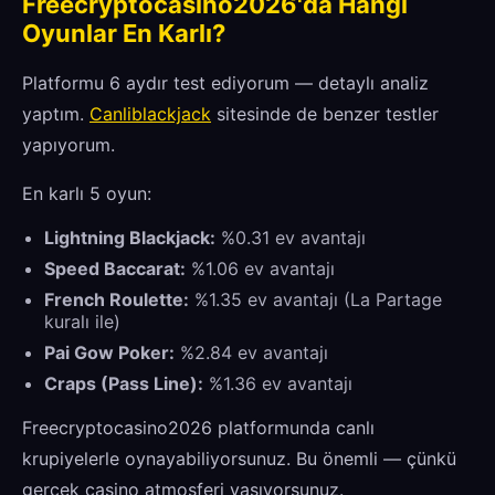
Freecryptocasino2026'da Hangi
Oyunlar En Karlı?
Platformu 6 aydır test ediyorum — detaylı analiz
yaptım.
Canliblackjack
sitesinde de benzer testler
yapıyorum.
En karlı 5 oyun:
Lightning Blackjack:
%0.31 ev avantajı
Speed Baccarat:
%1.06 ev avantajı
French Roulette:
%1.35 ev avantajı (La Partage
kuralı ile)
Pai Gow Poker:
%2.84 ev avantajı
Craps (Pass Line):
%1.36 ev avantajı
Freecryptocasino2026 platformunda canlı
krupiyelerle oynayabiliyorsunuz. Bu önemli — çünkü
gerçek casino atmosferi yaşıyorsunuz.