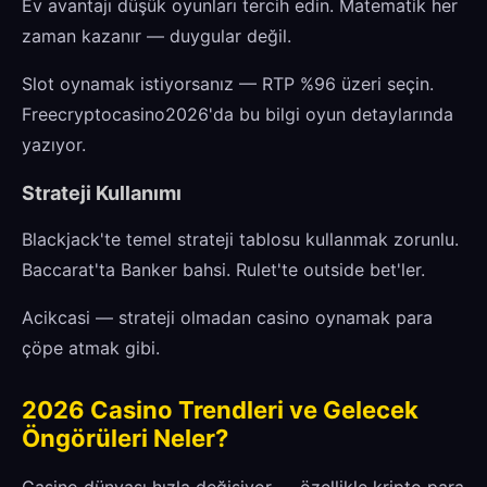
Ev avantajı düşük oyunları tercih edin. Matematik her
zaman kazanır — duygular değil.
Slot oynamak istiyorsanız — RTP %96 üzeri seçin.
Freecryptocasino2026'da bu bilgi oyun detaylarında
yazıyor.
Strateji Kullanımı
Blackjack'te temel strateji tablosu kullanmak zorunlu.
Baccarat'ta Banker bahsi. Rulet'te outside bet'ler.
Acikcasi — strateji olmadan casino oynamak para
çöpe atmak gibi.
2026 Casino Trendleri ve Gelecek
Öngörüleri Neler?