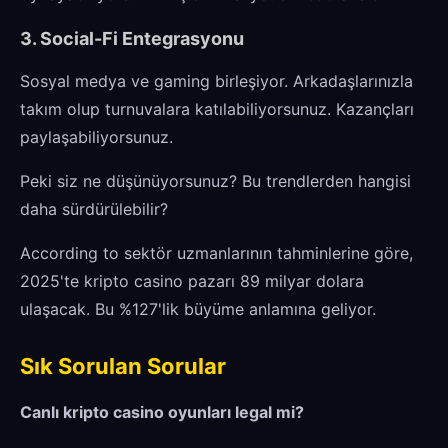
3. Social-Fi Entegrasyonu
Sosyal medya ve gaming birleşiyor. Arkadaşlarınızla
takım olup turnuvalara katılabiliyorsunuz. Kazançları
paylaşabiliyorsunuz.
Peki siz ne düşünüyorsunuz? Bu trendlerden hangisi
daha sürdürülebilir?
According to sektör uzmanlarının tahminlerine göre,
2025'te kripto casino pazarı 89 milyar dolara
ulaşacak. Bu %127'lik büyüme anlamına geliyor.
Sık Sorulan Sorular
Canlı kripto casino oyunları legal mi?