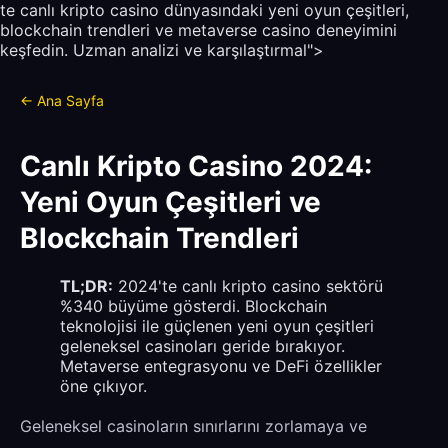
te canlı kripto casino dünyasındaki yeni oyun çeşitleri,
blockchain trendleri ve metaverse casino deneyimini
keşfedin. Uzman analizi ve karşılaştırmal">
← Ana Sayfa
Canlı Kripto Casino 2024:
Yeni Oyun Çeşitleri ve
Blockchain Trendleri
TL;DR:
2024'te canlı kripto casino sektörü
%340 büyüme gösterdi. Blockchain
teknolojisi ile güçlenen yeni oyun çeşitleri
geleneksel casinoları geride bırakıyor.
Metaverse entegrasyonu ve DeFi özellikler
öne çıkıyor.
Geleneksel casinoların sınırlarını zorlamaya ve