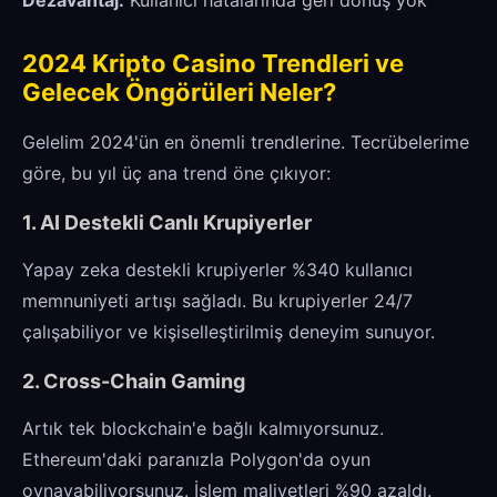
Dezavantaj:
Kullanıcı hatalarında geri dönüş yok
2024 Kripto Casino Trendleri ve
Gelecek Öngörüleri Neler?
Gelelim 2024'ün en önemli trendlerine. Tecrübelerime
göre, bu yıl üç ana trend öne çıkıyor:
1. AI Destekli Canlı Krupiyerler
Yapay zeka destekli krupiyerler %340 kullanıcı
memnuniyeti artışı sağladı. Bu krupiyerler 24/7
çalışabiliyor ve kişiselleştirilmiş deneyim sunuyor.
2. Cross-Chain Gaming
Artık tek blockchain'e bağlı kalmıyorsunuz.
Ethereum'daki paranızla Polygon'da oyun
oynayabiliyorsunuz. İşlem maliyetleri %90 azaldı.