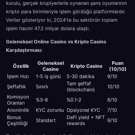
kurulu, gerçek krupiyerlerle oynanan şans oyunlarının
kripto para birimleriyle işlem gördüğü platformlardır.
Veriler gösteriyor ki, 2024'te bu sektörün toplam
işlem hacmi 47.2 milyar dolara ulaştı.
Geleneksel Online Casino vs Kripto Casino
Karşılaştırması:
Geleneksel
Puan
Özellik
Kripto Casino
Casino
(10/10)
İşlem Hızı
1-5 iş günü
5-30 dakika
9/10
Tam şeffaf
Şeffaflık
Sınırlı
10/10
(blockchain)
Komisyon
%3-8
%0.1-2
8/10
Oranları
Anonimlik
KYC zorunlu
Opsiyonel KYC
7/10
Bonus
DeFi yield + NFT
Standart
9/10
Çeşitliliği
rewards