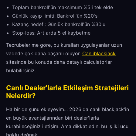
Toplam bankroll'ün maksimum %5'i tek elde
Günlük kayıp limiti: Bankroll'ün %20'si
Kazanç hedefi: Günlük bankroll'ün %30'u
Stop-loss: Art arda 5 el kaybetme
Tecrübelerime göre, bu kuralları uygulayanlar uzun
vadede çok daha başarılı oluyor.
Canliblackjack
sitesinde bu konuda daha detaylı calculatorlar
bulabilirsiniz.
Canlı Dealer'larla Etkileşim Stratejileri
Nelerdir?
Ha bir de şunu ekleyeyim... 2026'da canlı blackjack'in
en büyük avantajlarından biri dealer'larla
kurabileceğiniz iletişim. Ama dikkat edin, bu iş iki ucu
boklu değnek!