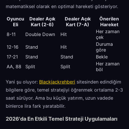
matematiksel olarak en optimal hareketi gösteriyor.
Oyuncu
Dealer Açık
Dealer Açık
Önerilen
Eli
Kart (2-6)
Kart (7-A)
Hareket
Her zaman
8-11
Double Down
Hit
çek
Duruma
12-16
Stand
Hit
göre
17-21
Stand
Stand
Bekle
Her zaman
AA, 88
Split
Split
böl
Yani şu oluyor:
Blackjackrehberi
sitesinden edindiğim
bilgilere göre, temel stratejiyi öğrenmek ortalama 2-3
saat sürüyor. Ama bu küçük yatırım, uzun vadede
binlerce lira fark yaratabilir.
2026'da En Etkili Temel Strateji Uygulamaları