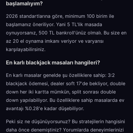
başlamalıyım?
2026 standartlarına göre, minimum 100 birim ile
başlamanız öneriliyor. Yani 5 TL'lik masada
oynuyorsanız, 500 TL bankroll'ünüz olmalı. Bu size en
az 20 el oynama imkanı veriyor ve varyansı
karşılayabilirsiniz.
En karlı blackjack masaları hangileri?
En karlı masalar genelde şu özelliklere sahip: 3:2
blackjack ödemesi, dealer soft 17'de bekliyor, double
down her iki kartta mümkün, split sonrası double
down yapılabiliyor. Bu özelliklere sahip masalarda ev
avantajı %0.28'e kadar düşebiliyor.
Peki siz ne düşünüyorsunuz? Bu stratejilerin hangisini
daha önce denemiştiniz? Yorumlarda deneyimlerinizi