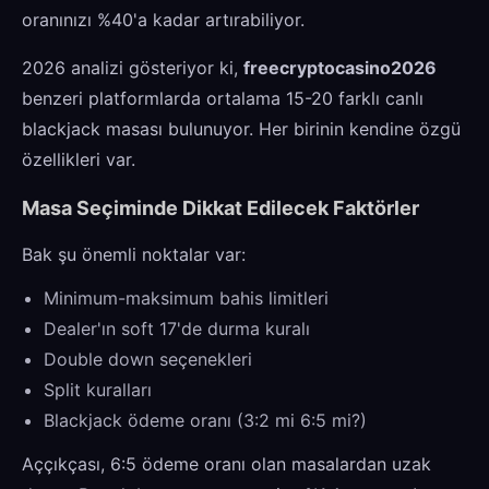
oranınızı %40'a kadar artırabiliyor.
2026 analizi gösteriyor ki,
freecryptocasino2026
benzeri platformlarda ortalama 15-20 farklı canlı
blackjack masası bulunuyor. Her birinin kendine özgü
özellikleri var.
Masa Seçiminde Dikkat Edilecek Faktörler
Bak şu önemli noktalar var:
Minimum-maksimum bahis limitleri
Dealer'ın soft 17'de durma kuralı
Double down seçenekleri
Split kuralları
Blackjack ödeme oranı (3:2 mi 6:5 mi?)
Aççıkçası, 6:5 ödeme oranı olan masalardan uzak