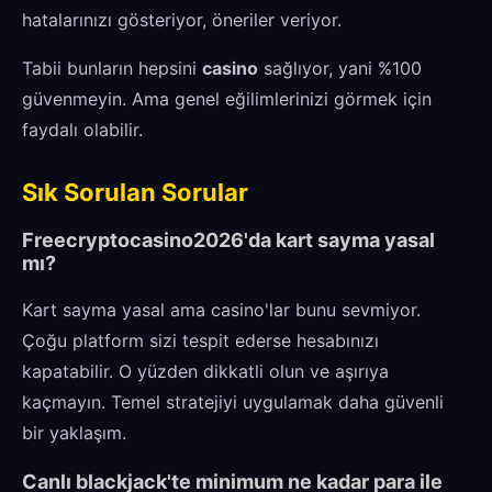
hatalarınızı gösteriyor, öneriler veriyor.
Tabii bunların hepsini
casino
sağlıyor, yani %100
güvenmeyin. Ama genel eğilimlerinizi görmek için
faydalı olabilir.
Sık Sorulan Sorular
Freecryptocasino2026'da kart sayma yasal
mı?
Kart sayma yasal ama casino'lar bunu sevmiyor.
Çoğu platform sizi tespit ederse hesabınızı
kapatabilir. O yüzden dikkatli olun ve aşırıya
kaçmayın. Temel stratejiyi uygulamak daha güvenli
bir yaklaşım.
Canlı blackjack'te minimum ne kadar para ile