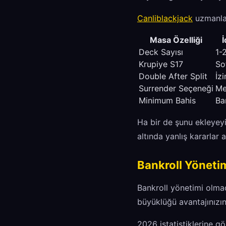
Canliblackjack
uzmanlar
Masa Özelliği
Deck Sayısı
1-
Krupiye S17
So
Double After Split
İzi
Surrender Seçeneği
Me
Minimum Bahis
Ba
Ha bir de şunu ekleyey
altında yanlış kararlar al
Bankroll Yöneti
Bankroll yönetimi olmad
büyüklüğü avantajınızın 
2026 istatistiklerine gö