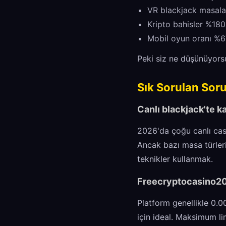
VR blackjack masal
Kripto bahisler %180
Mobil oyun oranı %67
Peki siz ne düşünüyorsu
Sık Sorulan Soru
Canlı blackjack'te
2026'da çoğu canlı casi
Ancak bazı masa türler
teknikler kullanmak.
Freecryptocasino202
Platform genellikle 0.
için ideal. Maksimum li