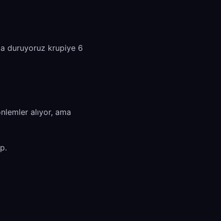
da duruyoruz krupiye 6
önlemler alıyor, ama
p.