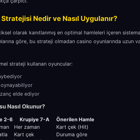
kça çarpıcı.
Stratejisi Nedir ve Nasıl Uygulanır?
iksel olarak kanıtlanmış en optimal hamleleri içeren sistema
arına göre, bu strateji olmadan casino oyunlarında uzun v
mel strateji kullanan oyuncular:
aybediyor
oynayabiliyor
zanç elde ediyor
osu Nasıl Okunur?
e 2-6
Krupiye 7-A
Önerilen Hamle
aman
Her zaman
Kart çek (Hit)
atla
Kart çek
Duruma göre