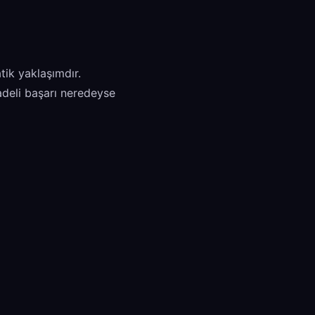
tik yaklaşımdır.
adeli başarı neredeyse