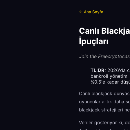
← Ana Sayfa
Canlı Blackj
İpuçları
Join the Freecryptoca
TL;DR:
2026'da ca
bankroll yönetimi 
%0.5'e kadar düşür
Canlı blackjack dünyas
oyuncular artık daha sofi
blackjack stratejileri ne
Veriler gösteriyor ki, 