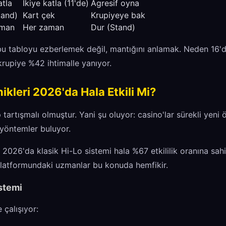
atla
İkiye katla (11'de)
Agresif oyna
tand)
Kart çek
Krupiyeye bak
aman
Her zaman
Dur (Stand)
 bu tabloyu ezberlemek değil, mantığını anlamak. Neden 16'
rupiye %42 ihtimalle yanıyor.
kleri 2026'da Hala Etkili Mi?
artışmalı olmuştur. Yani şu oluyor: casino'lar sürekli yeni 
 yöntemler buluyor.
 2026'da klasik Hi-Lo sistemi hala %67 etkililik oranına sahi
latformundaki uzmanlar bu konuda hemfikir.
stemi
 çalışıyor: