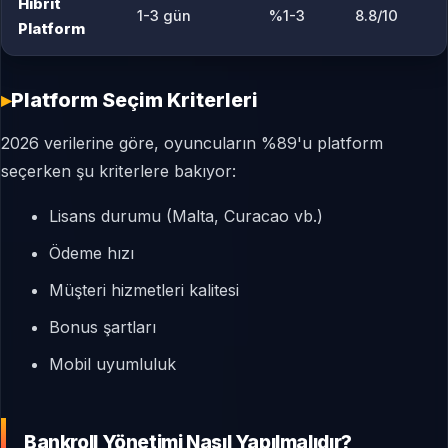
Hibrit
1-3 gün
%1-3
8.8/10
Platform
Platform Seçim Kriterleri
2026 verilerine göre, oyuncuların %89'u platform
seçerken şu kriterlere bakıyor:
Lisans durumu (Malta, Curacao vb.)
Ödeme hızı
Müşteri hizmetleri kalitesi
Bonus şartları
Mobil uyumluluk
Bankroll Yönetimi Nasıl Yapılmalıdır?