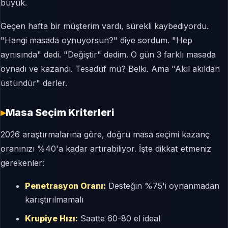
büyük.
Geçen hafta bir müşterim vardı, sürekli kaybediyordu.
"Hangi masada oynuyorsun?" diye sordum. "Hep
aynısında" dedi. "Değiştir" dedim. O gün 3 farklı masada
oynadı ve kazandı. Tesadüf mü? Belki. Ama "Akıl akıldan
üstündür" derler.
Masa Seçim Kriterleri
2026 araştırmalarına göre, doğru masa seçimi kazanç
oranınızı %40'a kadar artırabiliyor. İşte dikkat etmeniz
gerekenler:
Penetrasyon Oranı:
Desteğin %75'i oynanmadan
karıştırılmamalı
Krupiye Hızı:
Saatte 60-80 el ideal