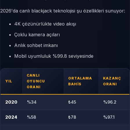
2026'da canlı blackjack teknolojisi şu özellikleri sunuyor:
4K çözünürlükte video akışı
Çoklu kamera açıları
Anlık sohbet imkanı
Mobil uyumluluk %99.8 seviyesinde
CANLI
ORTALAMA
KAZANÇ
YIL
OYUNCU
BAHIS
ORANI
ORANI
2020
%34
₺45
%96.2
2024
%58
₺78
%97.1