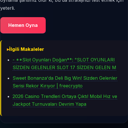
oynama şansınız olur ki, bu da stratejinizi test etmek için
yeterli.
Hemen Oyna
İlgili Makaleler
- **Slot Oyunları Doğan**: "SLOT OYUNLARI
SİZDEN GELENLER SLOT 17 SİZDEN GELEN M
Sweet Bonanza'da Deli Big Win! Sizden Gelenler
Serisi Rekor Kırıyor | freecrypto
2026 Casino Trendleri Ortaya Çıktı! Mobil Hız ve
Jackpot Turnuvaları Devrim Yapa