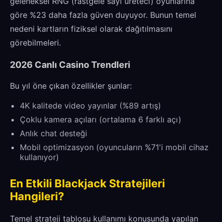
geleneksel RNG (rastgele sayı üreteci) oyunlarına
göre %23 daha fazla güven duyuyor. Bunun temel
nedeni kartların fiziksel olarak dağıtılmasını
görebilmeleri.
2026 Canlı Casino Trendleri
Bu yıl öne çıkan özellikler şunlar:
4K kalitede video yayınlar (%89 artış)
Çoklu kamera açıları (ortalama 6 farklı açı)
Anlık chat desteği
Mobil optimizasyon (oyuncuların %71'i mobil cihaz
kullanıyor)
En Etkili Blackjack Stratejileri
Hangileri?
Temel strateji tablosu kullanımı konusunda yapılan