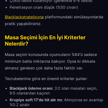
Çoklu deste kullanılıyor (genellikle 6-8 deste)
Penetrasyon oranı düşük (%50 civarı)
Blackjackstratejioyna
platformundaki simülasyonlarda
pratik yapabilirsiniz.
Masa Seçimi İçin En İyi Kriterler
Nelerdir?
Masa seçimi konusunda oyuncuların %84'ü sadece
minimum bahis miktarına bakıyor. Oysa ki dikkate
almanız gereken çok daha fazla faktör var.
Tecrubelerime göre en önemli kriterler şunlar:
Blackjack ödeme oranı:
3:2 olan masaları seçin,
6:5 olanlardan kaçının
Krupiye soft 17'de hit alır mı:
Almıyorsa ev avantajı
%0.2 azalır