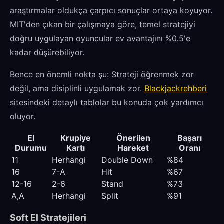
araştırmalar oldukça çarpıcı sonuçlar ortaya koyuyor.
MIT'den çıkan bir çalışmaya göre, temel stratejiyi
doğru uygulayan oyuncular ev avantajını %0.5'e
kadar düşürebiliyor.
Bence en önemli nokta şu: Strateji öğrenmek zor
değil, ama disiplinli uygulamak zor.
Blackjackrehberi
sitesindeki detaylı tablolar bu konuda çok yardımcı
oluyor.
El
Krupiye
Önerilen
Başarı
Durumu
Kartı
Hareket
Oranı
11
Herhangi
Double Down
%84
16
7-A
Hit
%67
12-16
2-6
Stand
%73
A,A
Herhangi
Split
%91
Soft El Stratejileri