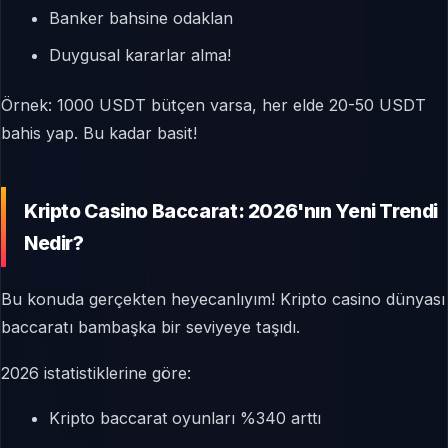
Banker bahsine odaklan
Duygusal kararlar alma!
Örnek: 1000 USDT bütçen varsa, her elde 20-50 USDT
bahis yap. Bu kadar basit!
Kripto Casino Baccarat: 2026'nın Yeni Trendi
Nedir?
Bu konuda gerçekten heyecanlıyım! Kripto casino dünyası
baccaratı bambaşka bir seviyeye taşıdı.
2026 istatistiklerine göre:
Kripto baccarat oyunları %340 arttı