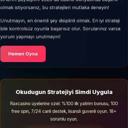
olmak istiyorsanız, bu stratejileri mutlaka deneyin!
Unutmayın, en önemli şey disiplinli olmak. En iyi strateji
bile kontrolsüz oyunla başarısız olur. Sorularınız varsa
yorum yapmayı unutmayın!
Hemen Oyna
Okudugun Stratejiyi Simdi Uygula
Raxcasino uyelerine ozel: %100 ilk yatirim bonusu, 100
free spin, 7/24 canli destek, lisansli guvenli oyun. 18+
sorumlu oyun.