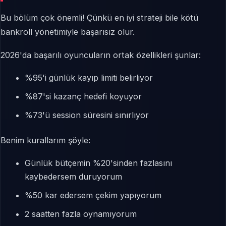
Bu bölüm çok önemli! Çünkü en iyi strateji bile kötü
bankroll yönetimiyle başarısız olur.
2026'da başarılı oyuncuların ortak özellikleri şunlar:
%95'i günlük kayıp limiti belirliyor
%87'si kazanç hedefi koyuyor
%73'ü session süresini sınırlıyor
Benim kurallarım şöyle:
Günlük bütçemin %20'sinden fazlasını
kaybedersem duruyorum
%50 kar edersem çekim yapıyorum
2 saatten fazla oynamıyorum