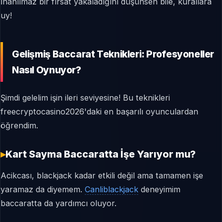
İnanılmaz bir fırsat yakaladığını düşünsen bile, kurallara
uy!
Gelişmiş Baccarat Teknikleri: Profesyoneller
Nasıl Oynuyor?
Şimdi gelelim işin ileri seviyesine! Bu teknikleri
freecryptocasino2026'daki en başarılı oyunculardan
öğrendim.
Kart Sayma Baccaratta İşe Yarıyor mu?
Acikcası, blackjack kadar etkili değil ama tamamen işe
yaramaz da diyemem.
Canliblackjack
deneyimim
baccaratta da yardımcı oluyor.