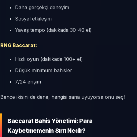
Daha gerçekçi deneyim
Sosyal etkileşim
Yavaş tempo (dakikada 30-40 el)
RNG Baccarat:
Hızlı oyun (dakikada 100+ el)
Düşük minimum bahisler
7/24 erişim
Bence ikisini de dene, hangisi sana uyuyorsa onu seç!
Baccarat Bahis Yönetimi: Para
Kaybetmemenin Sırrı Nedir?