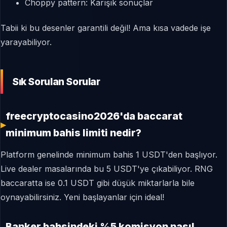
Choppy pattern: Karışık sonuçlar
Tabii ki bu desenler garantili değil! Ama kısa vadede işe
yarayabiliyor.
Sık Sorulan Sorular
freecryptocasino2026'da baccarat
minimum bahis limiti nedir?
Platform genelinde minimum bahis 1 USDT'den başlıyor.
Live dealer masalarında bu 5 USDT'ye çıkabiliyor. RNG
baccaratta ise 0.1 USDT gibi düşük miktarlarla bile
oynayabilirsiniz. Yeni başlayanlar için ideal!
Banker bahsindeki %5 komisyon nasıl