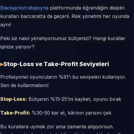
Blackjackstratejioyna
platformunda öğrendiğim disiplin
kuralları baccaratta da geçerli. Risk yönetimi her oyunda
aynı!
Peki siz nasıl yönetiyorsunuz bütçenizi? Hangi kurallar
işinize yarıyor?
Stop-Loss ve Take-Profit Seviyeleri
Profesyonel oyuncuların %91'i bu seviyeleri kullanıyor.
Sen de kullanmalısın!
Stop-Loss:
Bütçenin %15-25'ini kaybet, oyunu bırak
Take-Profit:
%30-50 kar et, kârının yarısını çek
Bu kurallara uymak zor ama zamanla alışıyorsun.