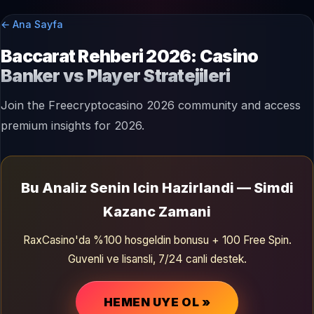
← Ana Sayfa
Baccarat Rehberi 2026: Casino
Banker vs Player Stratejileri
Join the Freecryptocasino 2026 community and access
premium insights for 2026.
Bu Analiz Senin Icin Hazirlandi — Simdi
Kazanc Zamani
RaxCasino'da %100 hosgeldin bonusu + 100 Free Spin.
Guvenli ve lisansli, 7/24 canli destek.
HEMEN UYE OL »