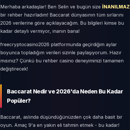
Merhaba arkadaşlar! Ben Selin ve bugün size
İNANILMAZ
bir rehber hazırladım! Baccarat dünyasının tüm sırlarını
2026 verilerine göre açıklayacağım. Bu bilgileri kimse bu
kadar detaylı vermiyor, inanın bana!
freecryptocasino2026 platformunda geçirdiğim aylar
boyunca topladığım verileri sizinle paylaşıyorum. Hazır
mısınız? Çünkü bu rehber casino deneyiminizi tamamen
değiştirecek!
Baccarat Nedir ve 2026'da Neden Bu Kadar
Popüler?
Baccarat, aslında düşündüğünüzden çok daha basit bir
oyun. Amaç 9'a en yakın eli tahmin etmek - bu kadar!