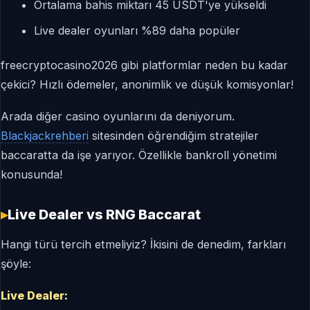
Ortalama bahis miktarı 45 USDT'ye yükseldi
Live dealer oyunları %89 daha popüler
freecryptocasino2026 gibi platformlar neden bu kadar
çekici? Hızlı ödemeler, anonimlik ve düşük komisyonlar!
Arada diğer casino oyunlarını da deniyorum.
Blackjackrehberi
sitesinden öğrendiğim stratejiler
baccaratta da işe yarıyor. Özellikle bankroll yönetimi
konusunda!
Live Dealer vs RNG Baccarat
Hangi türü tercih etmeliyiz? İkisini de denedim, farkları
şöyle:
Live Dealer: