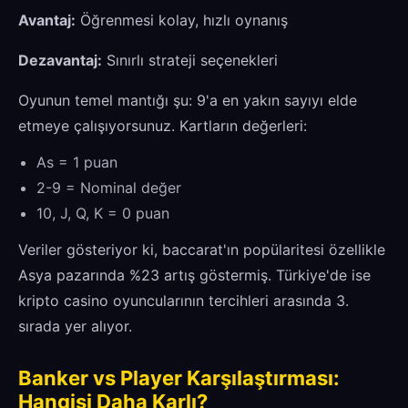
Avantaj:
Öğrenmesi kolay, hızlı oynanış
Dezavantaj:
Sınırlı strateji seçenekleri
Oyunun temel mantığı şu: 9'a en yakın sayıyı elde
etmeye çalışıyorsunuz. Kartların değerleri:
As = 1 puan
2-9 = Nominal değer
10, J, Q, K = 0 puan
Veriler gösteriyor ki, baccarat'ın popülaritesi özellikle
Asya pazarında %23 artış göstermiş. Türkiye'de ise
kripto casino oyuncularının tercihleri arasında 3.
sırada yer alıyor.
Banker vs Player Karşılaştırması:
Hangisi Daha Karlı?