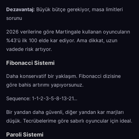
Dezavantaj:
Büyük bütçe gerekiyor, masa limitleri
sorunu
2026 verilerine göre Martingale kullanan oyuncuların
%43'ü ilk 100 elde kar ediyor. Ama dikkat, uzun
vadede risk artıyor.
Fibonacci Sistemi
Daha konservatif bir yaklaşım. Fibonacci dizisine
göre bahis artırımı yapıyorsunuz.
Sequence: 1-1-2-3-5-8-13-21...
Bir yandan daha güvenli, diğer yandan kar marjları
düşük. Tecrübelerime göre sabırlı oyuncular için ideal.
Paroli Sistemi