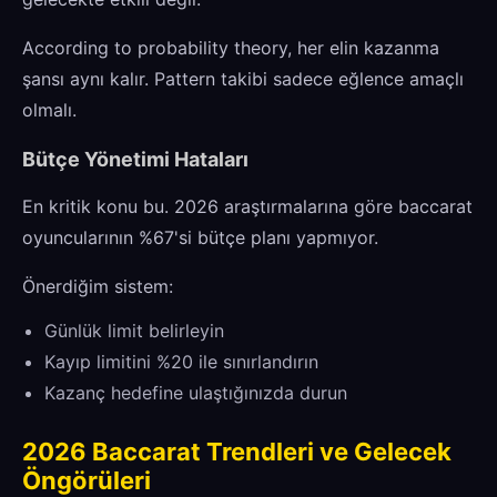
According to probability theory, her elin kazanma
şansı aynı kalır. Pattern takibi sadece eğlence amaçlı
olmalı.
Bütçe Yönetimi Hataları
En kritik konu bu. 2026 araştırmalarına göre baccarat
oyuncularının %67'si bütçe planı yapmıyor.
Önerdiğim sistem:
Günlük limit belirleyin
Kayıp limitini %20 ile sınırlandırın
Kazanç hedefine ulaştığınızda durun
2026 Baccarat Trendleri ve Gelecek
Öngörüleri