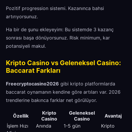
Pozitif progression sistemi. Kazanınca bahsi
artırıyorsunuz.
Ha bir de şunu ekleyeyim: Bu sistemde 3 kazanç
sonrası başa dönüyorsunuz. Risk minimum, kar
potansiyeli makul.
Kripto Casino vs Geleneksel Casino:
Baccarat Farkları
Freecryptocasino2026
gibi kripto platformlarda
baccarat oynamanın kendine göre artıları var. 2026
trendlerine bakınca farklar net görülüyor.
Kripto
Geleneksel
Özellik
Avantaj
Casino
Casino
İşlem Hızı
Anında
1-5 gün
Kripto