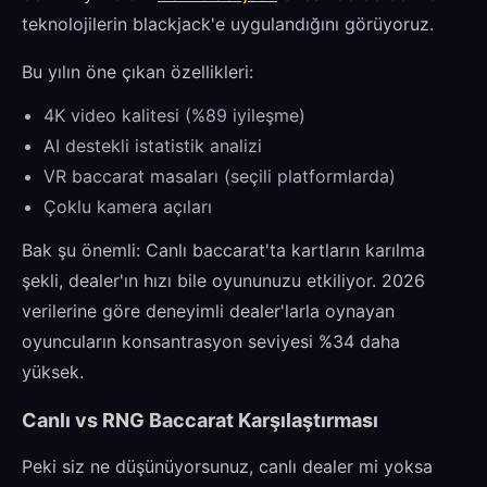
teknolojilerin blackjack'e uygulandığını görüyoruz.
Bu yılın öne çıkan özellikleri:
4K video kalitesi (%89 iyileşme)
AI destekli istatistik analizi
VR baccarat masaları (seçili platformlarda)
Çoklu kamera açıları
Bak şu önemli: Canlı baccarat'ta kartların karılma
şekli, dealer'ın hızı bile oyununuzu etkiliyor. 2026
verilerine göre deneyimli dealer'larla oynayan
oyuncuların konsantrasyon seviyesi %34 daha
yüksek.
Canlı vs RNG Baccarat Karşılaştırması
Peki siz ne düşünüyorsunuz, canlı dealer mi yoksa