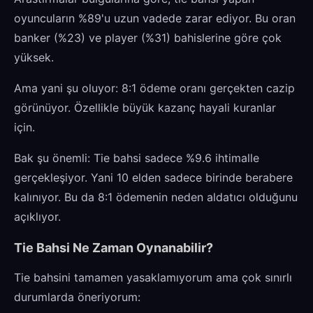
oyuncuların %89'u uzun vadede zarar ediyor. Bu oran
banker (%23) ve player (%31) bahislerine göre çok
yüksek.
Ama yani şu oluyor: 8:1 ödeme oranı gerçekten cazip
görünüyor. Özellikle büyük kazanç hayali kuranlar
için.
Bak şu önemli: Tie bahsi sadece %9.6 ihtimalle
gerçekleşiyor. Yani 10 elden sadece birinde berabere
kalınıyor. Bu da 8:1 ödemenin neden aldatıcı olduğunu
açıklıyor.
Tie Bahsi Ne Zaman Oynanabilir?
Tie bahsini tamamen yasaklamıyorum ama çok sınırlı
durumlarda öneriyorum: