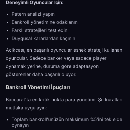
Deneyimli Oyuncular İçin:
Patern analizi yapın
Bankroll yönetimine odaklanın
Farklı stratejileri test edin
Duygusal kararlardan kaçının
Acikcası, en başarılı oyuncular esnek strateji kullanan
oyuncular. Sadece banker veya sadece player
oynamak yerine, duruma göre adaptasyon
gösterenler daha başarılı oluyor.
Bankroll Yönetimi İpuçları
Baccarat'ta en kritik nokta para yönetimi. Şu kuralları
mutlaka uygulayın:
Toplam bankroll'ünüzün maksimum %5'ini tek elde
oynayın