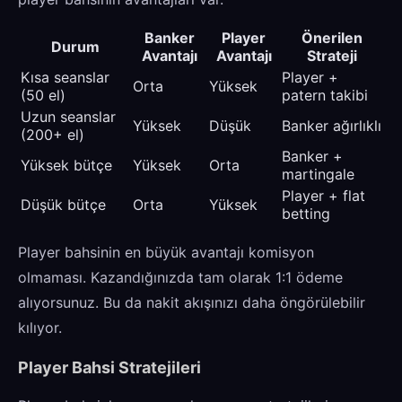
Banker
Player
Önerilen
Durum
Avantajı
Avantajı
Strateji
Kısa seanslar
Player +
Orta
Yüksek
(50 el)
patern takibi
Uzun seanslar
Yüksek
Düşük
Banker ağırlıklı
(200+ el)
Banker +
Yüksek bütçe
Yüksek
Orta
martingale
Player + flat
Düşük bütçe
Orta
Yüksek
betting
Player bahsinin en büyük avantajı komisyon
olmaması. Kazandığınızda tam olarak 1:1 ödeme
alıyorsunuz. Bu da nakit akışınızı daha öngörülebilir
kılıyor.
Player Bahsi Stratejileri