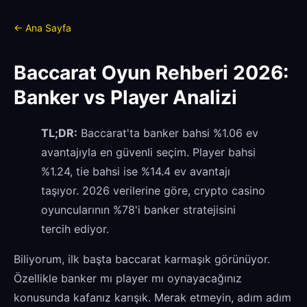
← Ana Sayfa
Baccarat Oyun Rehberi 2026:
Banker vs Player Analizi
TL;DR:
Baccarat'ta banker bahsi %1.06 ev
avantajıyla en güvenli seçim. Player bahsi
%1.24, tie bahsi ise %14.4 ev avantajı
taşıyor. 2026 verilerine göre, crypto casino
oyuncularının %78'i banker stratejisini
tercih ediyor.
Biliyorum, ilk başta baccarat karmaşık görünüyor.
Özellikle banker mı player mı oynayacağınız
konusunda kafanız karışık. Merak etmeyin, adım adım