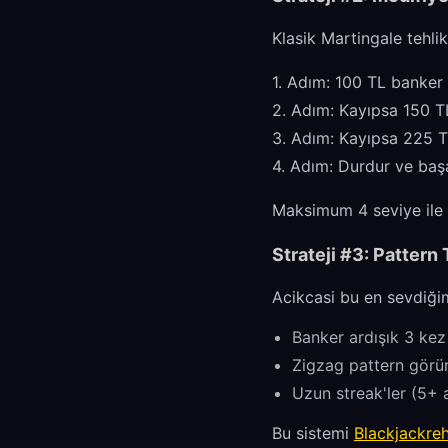
Klasik Martingale tehli
1. Adım: 100 TL banker
2. Adım: Kayıpsa 150 TL
3. Adım: Kayıpsa 225 T
4. Adım: Durdur ve baş
Maksimum 4 seviye ile r
Strateji #3: Pattern
Acikcasi bu en sevdiği
Banker ardışık 3 kez
Zigzag pattern görür
Uzun streak'ler (5+ 
Bu sistemi
Blackjackreh