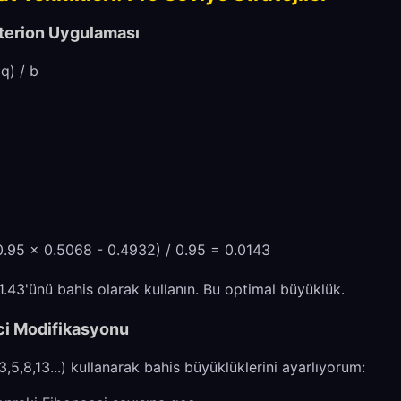
riterion Uygulaması
 q) / b
(0.95 × 0.5068 - 0.4932) / 0.95 = 0.0143
.43'ünü bahis olarak kullanın. Bu optimal büyüklük.
cci Modifikasyonu
,3,5,8,13...) kullanarak bahis büyüklüklerini ayarlıyorum: