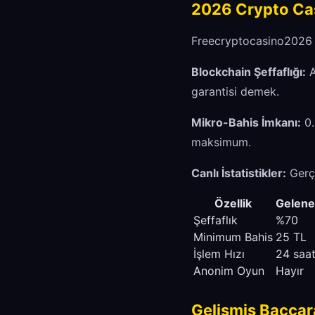
2026 Crypto Casi
Freecryptocasino2026 g
Blockchain Şeffaflığı:
A
garantisi demek.
Mikro-Bahis İmkanı:
0.
maksimum.
Canlı İstatistikler:
Gerçe
Özellik
Gelene
Şeffaflık
%70
Minimum Bahis
25 TL
İşlem Hızı
24 saa
Anonim Oyun
Hayır
Gelişmiş Baccara