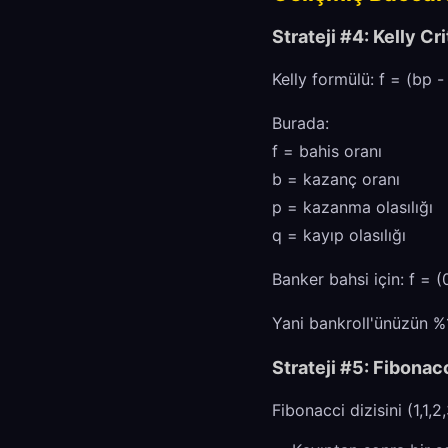
Strateji #4: Kelly C
Kelly formülü: f = (bp -
Burada:
f = bahis oranı
b = kazanç oranı
p = kazanma olasılığı
q = kayıp olasılığı
Banker bahsi için: f = 
Yani bankroll'ünüzün %1
Strateji #5: Fibona
Fibonacci dizisini (1,1,2