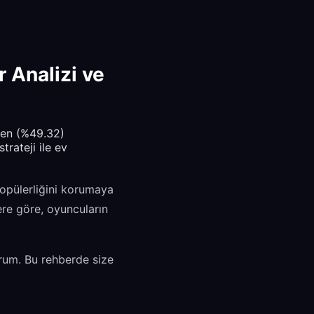
 Analizi ve
den (%49.32)
rateji ile ev
popülerliğini korumaya
re göre, oyuncuların
orum. Bu rehberde size