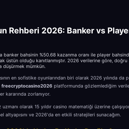
n Rehberi 2026: Banker vs Player
a banker bahsinin %50.68 kazanma oranı ile player bahsin
k üstün olduğu kanıtlanmıştır. 2026 verilerine göre, doğru st
'ya düşürmek mümkün.
ının en sofistike oyunlarından biri olarak 2026 yılında da 
e
freecryptocasino2026
platformunda gözlemlediğim verile
r kararında zorlanıyor.
z uzmanı olarak 15 yıldır casino matematiği üzerine çalışıy
l altyapısını ve 2026'da en etkili stratejileri sunacağım.