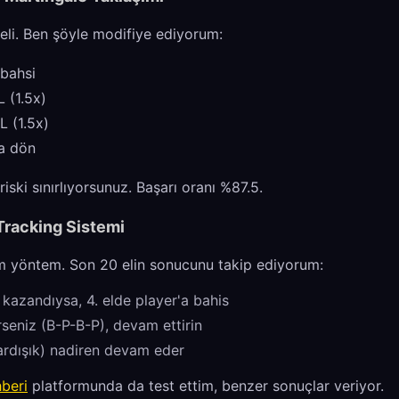
keli. Ben şöyle modifiye ediyorum:
 bahsi
 (1.5x)
L (1.5x)
a dön
iski sınırlıyorsunuz. Başarı oranı %87.5.
 Tracking Sistemi
m yöntem. Son 20 elin sonucunu takip ediyorum:
 kazandıysa, 4. elde player'a bahis
seniz (B-P-B-P), devam ettirin
ardışık) nadiren devam eder
beri
platformunda da test ettim, benzer sonuçlar veriyor.