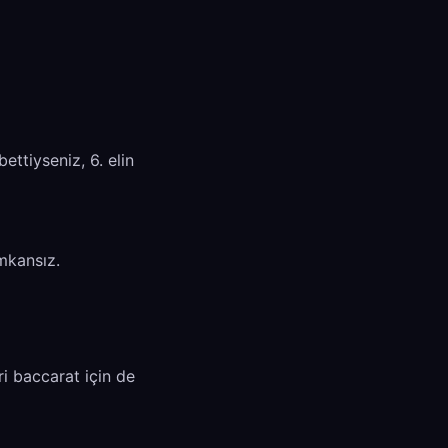
ttiyseniz, 6. elin
mkansız.
ri baccarat için de