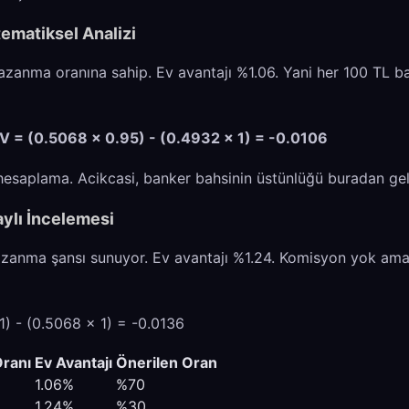
ematiksel Analizi
zanma oranına sahip. Ev avantajı %1.06. Yani her 100 TL ba
V = (0.5068 × 0.95) - (0.4932 × 1) = -0.0106
esaplama. Acikcasi, banker bahsinin üstünlüğü buradan gel
aylı İncelemesi
azanma şansı sunuyor. Ev avantajı %1.24. Komisyon yok am
1) - (0.5068 × 1) = -0.0136
ranı
Ev Avantajı
Önerilen Oran
1.06%
%70
1.24%
%30