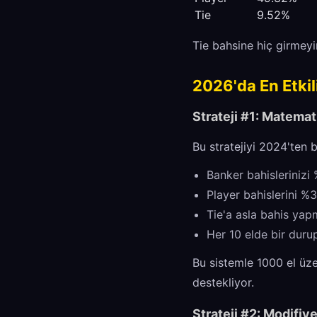
Tie
9.52%
Tie bahsine hiç girmeyin
2026'da En Etkili
Strateji #1: Matemati
Bu stratejiyi 2024'ten b
Banker bahislerinizi
Player bahislerini %
Tie'a asla bahis yap
Her 10 elde bir duru
Bu sistemle 1000 el üze
destekliyor.
Strateji #2: Modifiy