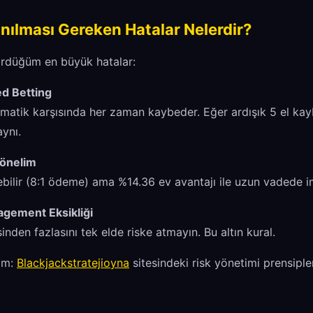
nılması Gereken Hatalar Nelerdir?
ördüğüm en büyük hatalar:
d Betting
atik karşısında her zaman kaybeder. Eğer ardışık 5 el kaybe
aynı.
Yönelim
ebilir (8:1 ödeme) ama %14.36 ev avantajı ile uzun vadede i
agement Eksikliği
nden fazlasını tek elde riske atmayın. Bu altın kural.
im:
Blackjackstratejioyna
sitesindeki risk yönetimi prensiple