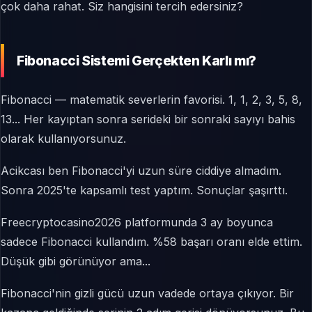
çok daha rahat. Siz hangisini tercih edersiniz?
Fibonacci Sistemi Gerçekten Karlı mı?
Fibonacci — matematik severlerin favorisi. 1, 1, 2, 3, 5, 8,
13... Her kayıptan sonra serideki bir sonraki sayıyı bahis
olarak kullanıyorsunuz.
Acikcası ben Fibonacci'yi uzun süre ciddiye almadım.
Sonra 2025'te kapsamlı test yaptım. Sonuçlar şaşırttı.
Freecryptocasino2026 platformunda 3 ay boyunca
sadece Fibonacci kullandım. %58 başarı oranı elde ettim.
Düşük gibi görünüyor ama...
Fibonacci'nin gizli gücü uzun vadede ortaya çıkıyor. Bir