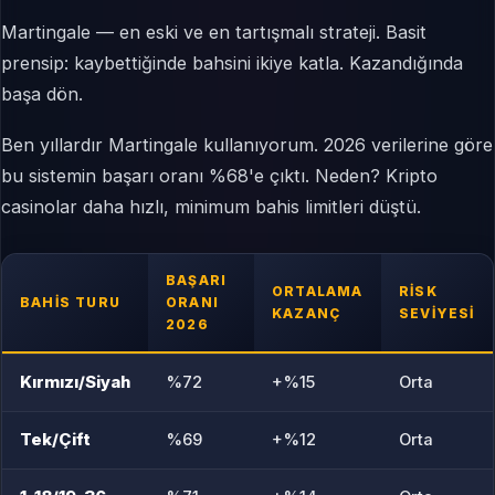
Martingale — en eski ve en tartışmalı strateji. Basit
prensip: kaybettiğinde bahsini ikiye katla. Kazandığında
başa dön.
Ben yıllardır Martingale kullanıyorum. 2026 verilerine göre
bu sistemin başarı oranı %68'e çıktı. Neden? Kripto
casinolar daha hızlı, minimum bahis limitleri düştü.
BAŞARI
ORTALAMA
RISK
BAHIS TURU
ORANI
KAZANÇ
SEVIYESI
2026
Kırmızı/Siyah
%72
+%15
Orta
Tek/Çift
%69
+%12
Orta