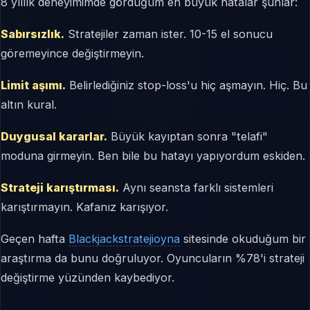
8 yıllık deneyimimde gördüğüm en büyük hatalar şunlar:
Sabırsızlık.
Stratejiler zaman ister. 10-15 el sonucu
göremeyince değiştirmeyin.
Limit aşımı.
Belirlediğiniz stop-loss'u hiç aşmayın. Hiç. Bu
altın kural.
Duygusal kararlar.
Büyük kayıptan sonra "telafi"
moduna girmeyin. Ben bile bu hatayı yapıyordum eskiden.
Strateji karıştırması.
Aynı seansta farklı sistemleri
karıştırmayın. Kafanız karışıyor.
Geçen hafta
Blackjackstratejioyna
sitesinde okuduğum bir
araştırma da bunu doğruluyor. Oyuncuların %78'i strateji
değiştirme yüzünden kaybediyor.