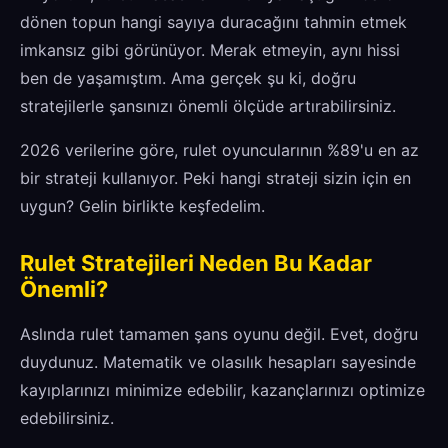
dönen topun hangi sayıya duracağını tahmin etmek
imkansız gibi görünüyor. Merak etmeyin, aynı hissi
ben de yaşamıştım. Ama gerçek şu ki, doğru
stratejilerle şansınızı önemli ölçüde artırabilirsiniz.
2026 verilerine göre, rulet oyuncularının %89'u en az
bir strateji kullanıyor. Peki hangi strateji sizin için en
uygun? Gelin birlikte keşfedelim.
Rulet Stratejileri Neden Bu Kadar
Önemli?
Aslında rulet tamamen şans oyunu değil. Evet, doğru
duydunuz. Matematik ve olasılık hesapları sayesinde
kayıplarınızı minimize edebilir, kazançlarınızı optimize
edebilirsiniz.