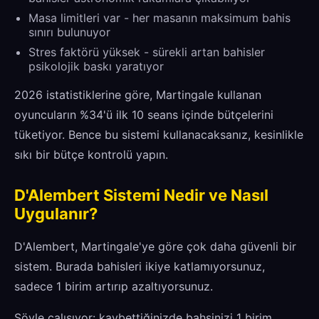
Masa limitleri var - her masanın maksimum bahis
sınırı bulunuyor
Stres faktörü yüksek - sürekli artan bahisler
psikolojik baskı yaratıyor
2026 istatistiklerine göre, Martingale kullanan
oyuncuların %34'ü ilk 10 seans içinde bütçelerini
tüketiyor. Bence bu sistemi kullanacaksanız, kesinlikle
sıkı bir bütçe kontrolü yapın.
D'Alembert Sistemi Nedir ve Nasıl
Uygulanır?
D'Alembert, Martingale'ye göre çok daha güvenli bir
sistem. Burada bahisleri ikiye katlamıyorsunuz,
sadece 1 birim artırıp azaltıyorsunuz.
Şöyle çalışıyor: kaybettiğinizde bahsinizi 1 birim