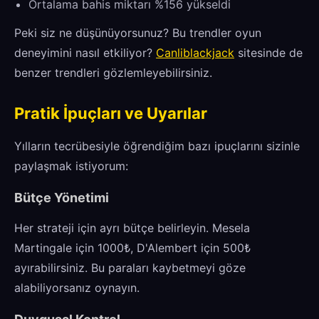
Ortalama bahis miktarı %156 yükseldi
Peki siz ne düşünüyorsunuz? Bu trendler oyun
deneyimini nasıl etkiliyor?
Canliblackjack
sitesinde de
benzer trendleri gözlemleyebilirsiniz.
Pratik İpuçları ve Uyarılar
Yılların tecrübesiyle öğrendiğim bazı ipuçlarını sizinle
paylaşmak istiyorum:
Bütçe Yönetimi
Her strateji için ayrı bütçe belirleyin. Mesela
Martingale için 1000₺, D'Alembert için 500₺
ayırabilirsiniz. Bu paraları kaybetmeyi göze
alabiliyorsanız oynayın.