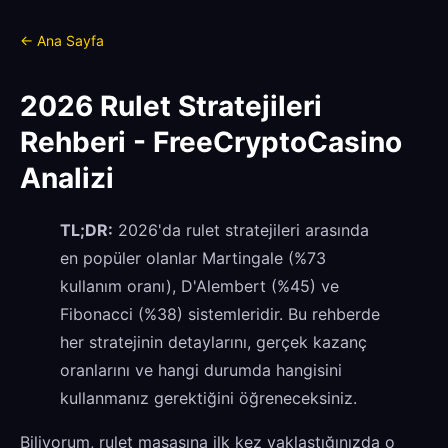
← Ana Sayfa
2026 Rulet Stratejileri
Rehberi - FreeCryptoCasino
Analizi
TL;DR:
2026'da rulet stratejileri arasında
en popüler olanlar Martingale (%73
kullanım oranı), D'Alembert (%45) ve
Fibonacci (%38) sistemleridir. Bu rehberde
her stratejinin detaylarını, gerçek kazanç
oranlarını ve hangi durumda hangisini
kullanmanız gerektiğini öğreneceksiniz.
Biliyorum, rulet masasına ilk kez yaklaştığınızda o