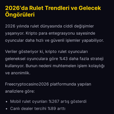
2026'da Rulet Trendleri ve Gelecek
Öngörüleri
2026 yılında rulet dünyasında ciddi değişimler
yaşanıyor. Kripto para entegrasyonu sayesinde
oyuncular daha hızlı ve güvenli işlemler yapabiliyor.
Veriler gösteriyor ki, kripto rulet oyuncuları
geleneksel oyunculara göre %43 daha fazla strateji
kullanıyor. Bunun nedeni muhtemelen işlem kolaylığı
ve anonimlik.
Freecryptocasino2026 platformunda yapılan
analizlere göre:
Mobil rulet oyunları %267 artış gösterdi
Canlı dealer tercihi %89 arttı