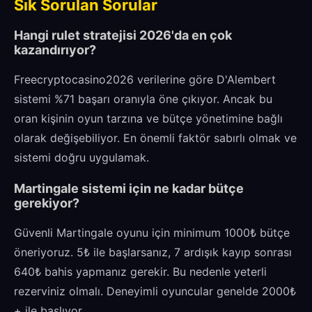
Sık Sorulan Sorular
Hangi rulet stratejisi 2026'da en çok
kazandırıyor?
Freecryptocasino2026 verilerine göre D'Alembert
sistemi %71 başarı oranıyla öne çıkıyor. Ancak bu
oran kişinin oyun tarzına ve bütçe yönetimine bağlı
olarak değişebiliyor. En önemli faktör sabırlı olmak ve
sistemi doğru uygulamak.
Martingale sistemi için ne kadar bütçe
gerekiyor?
Güvenli Martingale oyunu için minimum 1000₺ bütçe
öneriyoruz. 5₺ ile başlarsanız, 7 ardışık kayıp sonrası
640₺ bahis yapmanız gerekir. Bu nedenle yeterli
rezerviniz olmalı. Deneyimli oyuncular genelde 2000₺
+ ile başlıyor.