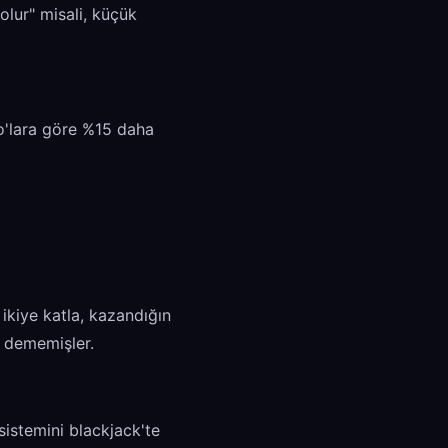
olur" misali, küçük
no'lara göre %15 daha
ikiye katla, kazandığın
 dememişler.
istemini blackjack'te