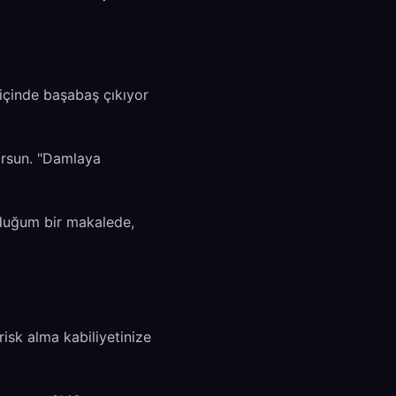
 içinde başabaş çıkıyor
orsun. "Damlaya
duğum bir makalede,
isk alma kabiliyetinize