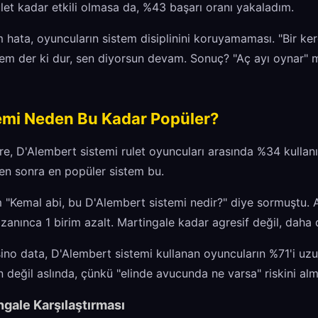
et kadar etkili olmasa da, %43 başarı oranı yakaladım.
hata, oyuncuların sistem disiplinini koruyamaması. "Bir k
em der ki dur, sen diyorsun devam. Sonuç? "Aç ayı oynar" mi
emi Neden Bu Kadar Popüler?
öre, D'Alembert sistemi rulet oyuncuları arasında %34 kullanı
den sonra en popüler sistem bu.
 "Kemal abi, bu D'Alembert sistemi nedir?" diye sormuştu. 
kazanınca 1 birim azalt. Martingale kadar agresif değil, daha 
sino data, D'Alembert sistemi kullanan oyuncuların %71'i u
an değil aslında, çünkü "elinde avucunda ne varsa" riskini al
gale Karşılaştırması