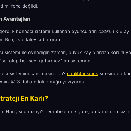
dim, fena değildi.
 Avantajları
göre, Fibonacci sistemi kullanan oyuncuların %89'u ilk 6 ay
. Bu çok etkileyici bir oran.
ci sistemi ile oynadığın zaman, büyük kayıplardan korunuy
"sel olup her şeyi götürmez" bu sistemde.
cci sistemini canlı casino'da?
canliblackjack
sitesinde oku
temin %23 daha etkili olduğu yazıyordu.
rateji En Karlı?
ya: Hangisi daha iyi? Tecrübelerime göre, bu tamamen sizin r