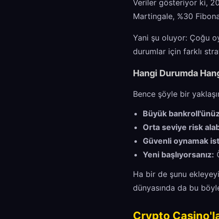
Veriler gösteriyor ki,
Martingale, %30 Fibona
Yani şu oluyor: Çoğu oyun
durumlar için farklı stra
Hangi Durumda Hang
Bence şöyle bir yaklaşı
Büyük bankroll'ünüz
Orta seviye risk alab
Güvenli oynamak ist
Yeni başlıyorsanız:
Ö
Ha bir de şunu ekleyeyi
dünyasında da bu böyl
Crypto Casino'lar