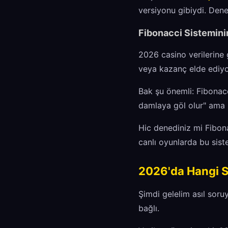
versiyonu gibiydi. Dene
Fibonacci Sisteminin
2026 casino verilerine 
veya kazanç elde ediyor
Bak şu önemli: Fibonac
damlaya göl olur" ama 
Hic denediniz mi Fibona
canlı oyunlarda bu sis
2026'da Hangi St
Şimdi gelelim asıl soru
bağlı.