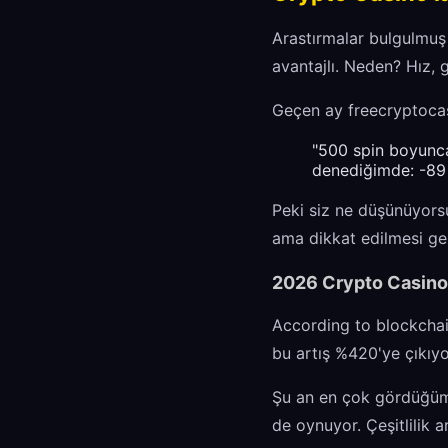
Arastırmalar bulgulmuş
avantajlı. Neden? Hız, 
Geçen ay freecryptocas
"500 spin boyunca
denediğimde: -89 
Peki siz ne düşünüyors
ama dikkat edilmesi ge
2026 Crypto Casino 
According to blockchain
bu artış %420'ye çıkıyo
Şu an en çok gördüğüm 
de oynuyor. Çeşitlilik ar