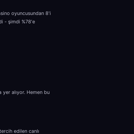
casino oyuncusundan 8'i
di - şimdi %78'e
a yer alıyor. Hemen bu
ercih edilen canlı