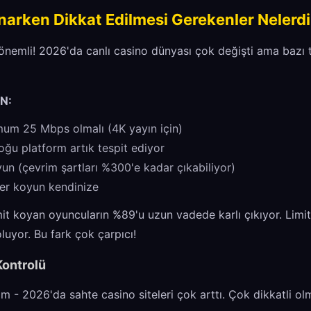
narken Dikkat Edilmesi Gerekenler Nelerdi
önemli! 2026'da canlı casino dünyası çok değişti ama bazı t
N:
imum 25 Mbps olmalı (4K yayın için)
ğu platform artık tespit ediyor
yun (çevrim şartları %300'e kadar çıkabiliyor)
tler koyun kendinize
limit koyan oyuncuların %89'u uzun vadede karlı çıkıyor. Limi
luyor. Bu fark çok çarpıcı!
Kontrolü
m - 2026'da sahte casino siteleri çok arttı. Çok dikkatli ol