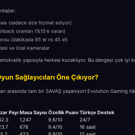
tajlar:
ması (sadece size hizmet ediyor)
hback oranları (%15'e varan)
osu (dakikada 85 el vs 45 el)
tesi ve özel kameralar
mokratik yapısıyla herkesi kucaklıyor. Bu dengeyi çok iyi k
yun Sağlayıcıları Öne Çıkıyor?
ları arasında tam bir SAVAŞ yaşanıyor! Evolution Gaming hâ
zar Payı
Masa Sayısı
Özellik Puanı
Türkçe Destek
2.3
1,247
9.8/10
24/7
3.7
678
9.4/10
16 saat
5.2
423
8.9/10
12 saat