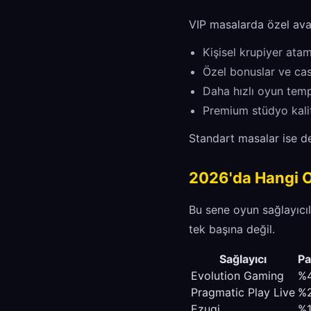
VIP masalarda özel avan
Kişisel krupiyer ata
Özel bonuslar ve cas
Daha hızlı oyun temp
Premium stüdyo kali
Standart masalar ise de
2026'da Hangi O
Bu sene oyun sağlayıcı
tek başına değil.
Sağlayıcı
Pa
Evolution Gaming
%4
Pragmatic Play Live
%2
Ezugi
%1