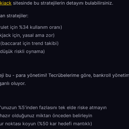
ckjack
sitesinde bu stratejilerin detayını bulabilirsiniz.
n stratejiler:
rulet için %34 kullanım oranı)
jack için, yasal ama zor)
baccarat için trend takibi)
düşük riskli oynama)
eji bu - para yönetimi! Tecrübelerime göre, bankroll yönetim
rılı oluyor.
'unuzun %5'inden fazlasını tek elde riske atmayın
azır olduğunuz miktarı önceden belirleyin
ur noktası koyun (%50 kar hedefi mantıklı)