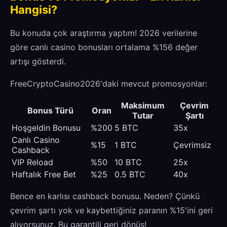
Hangisi?
Bu konuda çok araştırma yaptım! 2026 verilerine
göre canlı casino bonusları ortalama %156 değer
artışı gösterdi.
FreeCryptoCasino2026'daki mevcut promosyonlar:
Maksimum
Çevrim
Bonus Türü
Oran
Tutar
Şartı
Hoşgeldin Bonusu
%200
5 BTC
35x
Canlı Casino
%15
1 BTC
Çevrimsiz
Cashback
VIP Reload
%50
10 BTC
25x
Haftalık Free Bet
%25
0.5 BTC
40x
Bence en karlısı cashback bonusu. Neden? Çünkü
çevrim şartı yok ve kaybettiğiniz paranın %15'ini geri
alıyorsunuz. Bu garantili geri dönüş!