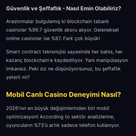
Güvenlik ve Şeffaflık - Nasıl Emin Olabiliriz?
Arastırmalar bulgulamış ki blockchain tabanlı
casinolar %99.7 güvenlik skoru alıyor. Geleneksel
online casinolar ise %87. Fark çok büyük!
Smart contract teknolojisi sayesinde her bahis, her
kazanç blockchain'e kaydediliyor. Yani manipülasyon
imkansız. Peki siz ne düşünüyorsunuz, bu şeffaflık
yeterli mi?
Mobil Canlı Casino Deneyimi Nasıl?
2026'nın en büyük değişimlerinden biri mobil
optimizasyon! According to sektör analizlerine,
oyuncuların %73'ü artık sadece telefon kullanıyor.