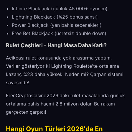
Infinite Blackjack (günlük 45.000+ oyuncu)
Lightning Blackjack (%25 bonus şansı)
Power Blackjack (yan bahis seçenekleri)
Free Bet Blackjack (ücretsiz double down)
Rulet Çeşitleri - Hangi Masa Daha Karlı?
Acikcası rulet konusunda çok araştırma yaptım.
Veriler gösteriyor ki Lightning Roulette'te ortalama
kazanç %23 daha yüksek. Neden mi? Çarpan sistemi
sayesinde!
FreeCryptoCasino2026'daki rulet masalarında günlük
ortalama bahis hacmi 2.8 milyon dolar. Bu rakam
gerçekten çarpıcı!
Hangi Oyun Türleri 2026'da En