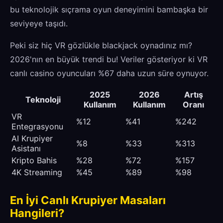
bu teknolojik sıçrama oyun deneyimini bambaşka bir
seviyeye taşıdı.
Peki siz hiç VR gözlükle blackjack oynadınız mı?
2026'nın en büyük trendi bu! Veriler gösteriyor ki VR
canlı casino oyuncuları %67 daha uzun süre oynuyor.
2025
2026
Artış
Teknoloji
Kullanım
Kullanım
Oranı
VR
%12
%41
%242
Entegrasyonu
AI Krupiyer
%8
%33
%313
Asistanı
Kripto Bahis
%28
%72
%157
4K Streaming
%45
%89
%98
En İyi Canlı Krupiyer Masaları
Hangileri?