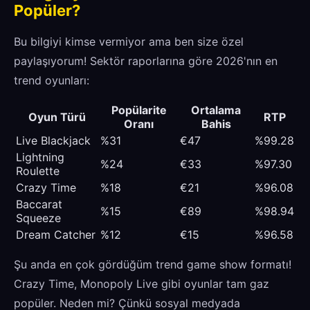
Popüler?
Bu bilgiyi kimse vermiyor ama ben size özel
paylaşıyorum! Sektör raporlarına göre 2026'nın en
trend oyunları:
Popülarite
Ortalama
Oyun Türü
RTP
Oranı
Bahis
Live Blackjack
%31
€47
%99.28
Lightning
%24
€33
%97.30
Roulette
Crazy Time
%18
€21
%96.08
Baccarat
%15
€89
%98.94
Squeeze
Dream Catcher
%12
€15
%96.58
Şu anda en çok gördüğüm trend game show formatı!
Crazy Time, Monopoly Live gibi oyunlar tam gaz
popüler. Neden mi? Çünkü sosyal medyada