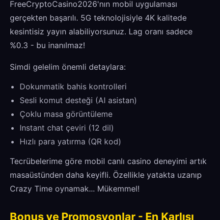
FreeCryptoCasino2026'nın mobil uygulaması
gerçekten başarılı. 5G teknolojisiyle 4K kalitede
kesintisiz yayın alabiliyorsunuz. Lag oranı sadece
%0.3 - bu inanılmaz!
Simdi gelelim önemli detaylara:
Dokunmatik bahis kontrolleri
Sesli komut desteği (AI asistan)
Çoklu masa görüntüleme
Instant chat çeviri (12 dil)
Hızlı para yatırma (QR kod)
Tecrübelerime göre mobil canlı casino deneyimi artık
masaüstünden daha keyifli. Özellikle yatakta uzanıp
Crazy Time oynamak... Mükemmel!
Bonus ve Promosyonlar - En Karlısı