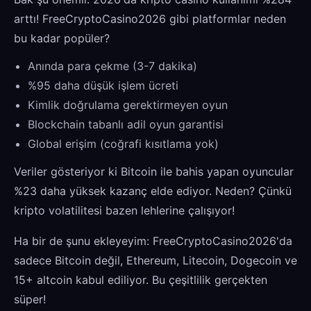
arttı! FreeCryptoCasino2026 gibi platformlar neden
bu kadar popüler?
Anında para çekme (3-7 dakika)
%95 daha düşük işlem ücreti
Kimlik doğrulama gerektirmeyen oyun
Blockchain tabanlı adil oyun garantisi
Global erişim (coğrafi kısıtlama yok)
Veriler gösteriyor ki Bitcoin ile bahis yapan oyuncular
%23 daha yüksek kazanç elde ediyor. Neden? Çünkü
kripto volatilitesi bazen lehlerine çalışıyor!
Ha bir de şunu ekleyeyim: FreeCryptoCasino2026'da
sadece Bitcoin değil, Ethereum, Litecoin, Dogecoin ve
15+ altcoin kabul ediliyor. Bu çeşitlilik gerçekten
süper!