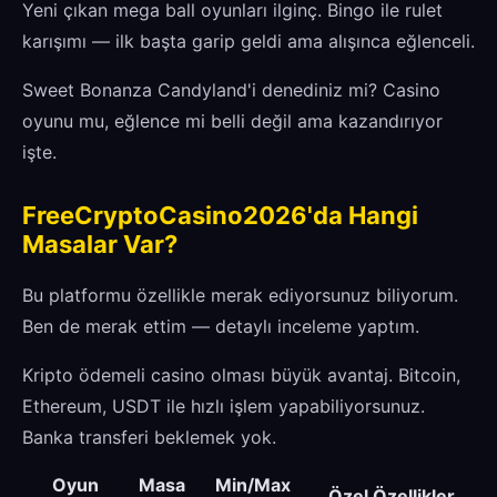
Yeni çıkan mega ball oyunları ilginç. Bingo ile rulet
karışımı — ilk başta garip geldi ama alışınca eğlenceli.
Sweet Bonanza Candyland'i denediniz mi? Casino
oyunu mu, eğlence mi belli değil ama kazandırıyor
işte.
FreeCryptoCasino2026'da Hangi
Masalar Var?
Bu platformu özellikle merak ediyorsunuz biliyorum.
Ben de merak ettim — detaylı inceleme yaptım.
Kripto ödemeli casino olması büyük avantaj. Bitcoin,
Ethereum, USDT ile hızlı işlem yapabiliyorsunuz.
Banka transferi beklemek yok.
Oyun
Masa
Min/Max
Özel Özellikler