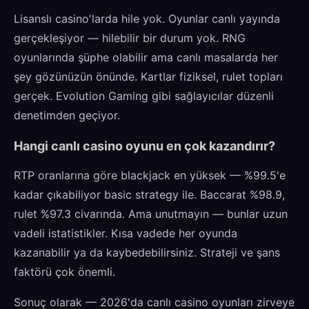
Lisanslı casino'larda hile yok. Oyunlar canlı yayında
gerçekleşiyor — hilebilir bir durum yok. RNG
oyunlarında şüphe olabilir ama canlı masalarda her
şey gözünüzün önünde. Kartlar fiziksel, rulet topları
gerçek. Evolution Gaming gibi sağlayıcılar düzenli
denetimden geçiyor.
Hangi canlı casino oyunu en çok kazandırır?
RTP oranlarına göre blackjack en yüksek — %99.5'e
kadar çıkabiliyor basic strategy ile. Baccarat %98.9,
rulet %97.3 civarında. Ama unutmayın — bunlar uzun
vadeli istatistikler. Kısa vadede her oyunda
kazanabilir ya da kaybedebilirsiniz. Strateji ve şans
faktörü çok önemli.
Sonuç olarak — 2026'da canlı casino oyunları zirveye