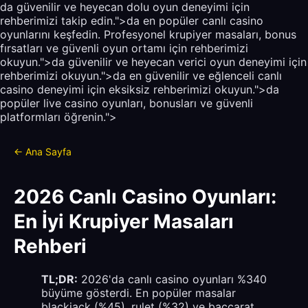
da güvenilir ve heyecan dolu oyun deneyimi için
rehberimizi takip edin.">da en popüler canlı casino
oyunlarını keşfedin. Profesyonel krupiyer masaları, bonus
fırsatları ve güvenli oyun ortamı için rehberimizi
okuyun.">da güvenilir ve heyecan verici oyun deneyimi için
rehberimizi okuyun.">da en güvenilir ve eğlenceli canlı
casino deneyimi için eksiksiz rehberimizi okuyun.">da
popüler live casino oyunları, bonusları ve güvenli
platformları öğrenin.">
← Ana Sayfa
2026 Canlı Casino Oyunları:
En İyi Krupiyer Masaları
Rehberi
TL;DR:
2026'da canlı casino oyunları %340
büyüme gösterdi. En popüler masalar
blackjack (%45), rulet (%32) ve baccarat