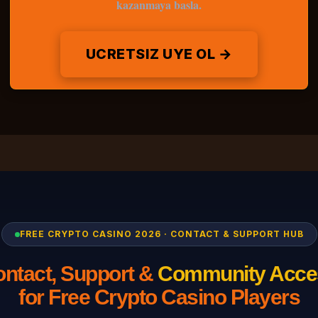
kazanmaya basla.
UCRETSIZ UYE OL →
FREE CRYPTO CASINO 2026 · CONTACT & SUPPORT HUB
ntact, Support &
Community Acce
for Free Crypto Casino Players