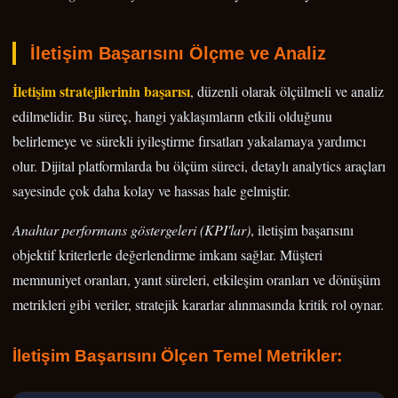
İletişim Başarısını Ölçme ve Analiz
İletişim stratejilerinin başarısı
, düzenli olarak ölçülmeli ve analiz
edilmelidir. Bu süreç, hangi yaklaşımların etkili olduğunu
belirlemeye ve sürekli iyileştirme fırsatları yakalamaya yardımcı
olur. Dijital platformlarda bu ölçüm süreci, detaylı analytics araçları
sayesinde çok daha kolay ve hassas hale gelmiştir.
Anahtar performans göstergeleri (KPI'lar)
, iletişim başarısını
objektif kriterlerle değerlendirme imkanı sağlar. Müşteri
memnuniyet oranları, yanıt süreleri, etkileşim oranları ve dönüşüm
metrikleri gibi veriler, stratejik kararlar alınmasında kritik rol oynar.
İletişim Başarısını Ölçen Temel Metrikler: