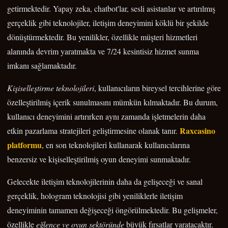
getirmektedir. Yapay zeka, chatbot'lar, sesli asistanlar ve artırılmış
gerçeklik gibi teknolojiler, iletişim deneyimini köklü bir şekilde
dönüştürmektedir. Bu yenilikler, özellikle müşteri hizmetleri
alanında devrim yaratmakta ve 7/24 kesintisiz hizmet sunma
imkanı sağlamaktadır.
Kişiselleştirme teknolojileri
, kullanıcıların bireysel tercihlerine göre
özelleştirilmiş içerik sunulmasını mümkün kılmaktadır. Bu durum,
kullanıcı deneyimini artırırken aynı zamanda işletmelerin daha
Raxcasino
etkin pazarlama stratejileri geliştirmesine olanak tanır.
platformu
, en son teknolojileri kullanarak kullanıcılarına
benzersiz ve kişiselleştirilmiş oyun deneyimi sunmaktadır.
Gelecekte iletişim teknolojilerinin daha da gelişeceği ve sanal
gerçeklik, hologram teknolojisi gibi yeniliklerle iletişim
deneyiminin tamamen değişeceği öngörülmektedir. Bu gelişmeler,
özellikle
eğlence ve oyun sektöründe
büyük fırsatlar yaratacaktır.