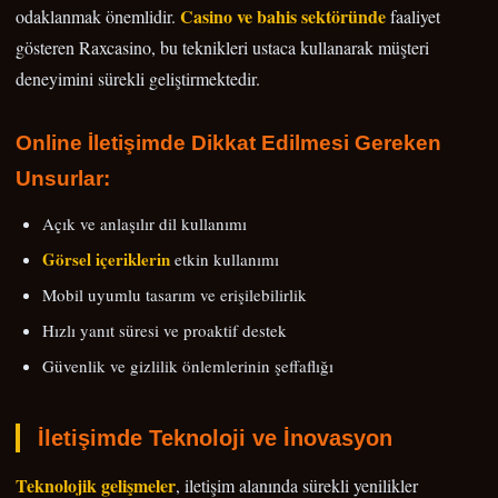
Casino ve bahis sektöründe
odaklanmak önemlidir.
faaliyet
gösteren Raxcasino, bu teknikleri ustaca kullanarak müşteri
deneyimini sürekli geliştirmektedir.
Online İletişimde Dikkat Edilmesi Gereken
Unsurlar:
Açık ve anlaşılır dil kullanımı
Görsel içeriklerin
etkin kullanımı
Mobil uyumlu tasarım ve erişilebilirlik
Hızlı yanıt süresi ve proaktif destek
Güvenlik ve gizlilik önlemlerinin şeffaflığı
İletişimde Teknoloji ve İnovasyon
Teknolojik gelişmeler
, iletişim alanında sürekli yenilikler