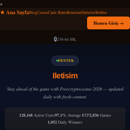
>
★ Ana Sayfa
Blog
Casino
Canlı Bahis
Bonuslar
Haberler
Rehber
Hemen Giriş →
🔒
256-bit SSL
DESTEK
Iletisim
Stay ahead of the game with Freecryptocasino 2026 — updated
daily with fresh content.
128,168
97.1%
2,836
Active Users
Average RTP
Games
1,052
Daily Winners