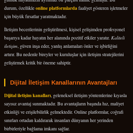
online platformlarda
durum, özellikle
faaliyet gösteren işletmeler
için büyük fırsatlar yaratmaktadır.
İletişim becerilerinin geliştirilmesi, kişisel gelişimden profesyonel
başarıya kadar hayatın her alanında pozitif etkiler yaratır.
Kaliteli
iletişim
, güven inşa eder, yanlış anlamaları önler ve işbirliğini
artırır. Bu nedenle bireyler ve kuruluşlar için iletişim stratejilerini
geliştirmek kritik bir öneme sahiptir.
Dijital İletişim Kanallarının Avantajları
Dijital iletişim kanalları
, geleneksel iletişim yöntemlerine kıyasla
sayısız avantaj sunmaktadır. Bu avantajların başında hız, maliyet
etkinliği ve erişilebilirlik gelmektedir. Online platformlar, coğrafi
sınırları ortadan kaldırarak insanları dünyanın her yerinden
birbirleriyle bağlama imkanı sağlar.